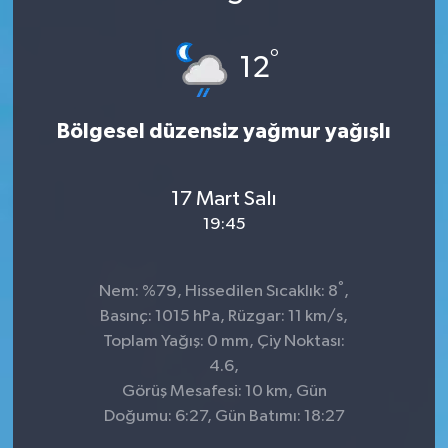
KÜLTÜR&SANAT
°
12
ONİKİŞUBAT
Bölgesel düzensiz yağmur yağışlı
SAĞLIK
SİVİL TOPLUM
17 Mart Salı
19:45
SİYASET
°
SOSYAL YAŞAM
Nem: %79, Hissedilen Sıcaklık: 8
,
Basınç: 1015 hPa, Rüzgar: 11 km/s,
SPOR
Toplam Yağış: 0 mm, Çiy Noktası:
4.6,
Görüş Mesafesi: 10 km, Gün
ULUSAL HABERLER
Doğumu: 6:27, Gün Batımı: 18:27