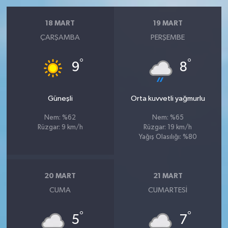
18 MART
19 MART
ÇARŞAMBA
PERŞEMBE
°
°
9
8
Güneşli
Orta kuvvetli yağmurlu
Nem: %62
Nem: %65
Rüzgar: 9 km/h
Rüzgar: 19 km/h
Yağış Olasılığı: %80
20 MART
21 MART
CUMA
CUMARTESI
°
°
5
7