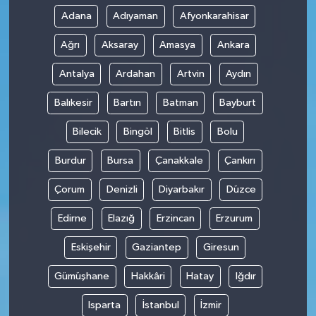
Adana
Adıyaman
Afyonkarahisar
Ağrı
Aksaray
Amasya
Ankara
Antalya
Ardahan
Artvin
Aydın
Balıkesir
Bartın
Batman
Bayburt
Bilecik
Bingöl
Bitlis
Bolu
Burdur
Bursa
Çanakkale
Çankırı
Çorum
Denizli
Diyarbakır
Düzce
Edirne
Elazığ
Erzincan
Erzurum
Eskişehir
Gaziantep
Giresun
Gümüşhane
Hakkâri
Hatay
Iğdır
Isparta
İstanbul
İzmir