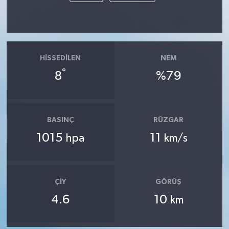
HISSEDILEN
NEM
°
8
%79
BASINÇ
RÜZGAR
1015
11
hpa
km/s
ÇIY
GÖRÜŞ
4.6
10
km