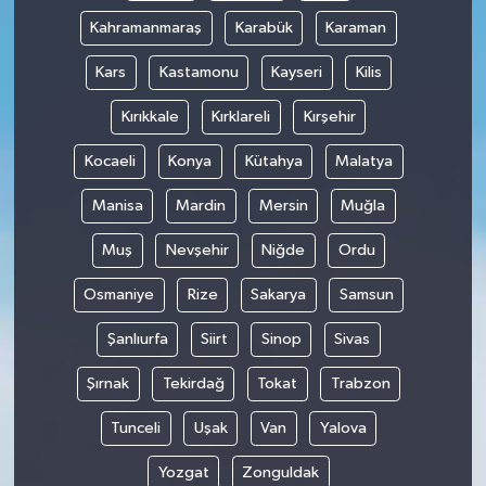
Kahramanmaraş
Karabük
Karaman
Kars
Kastamonu
Kayseri
Kilis
Kırıkkale
Kırklareli
Kırşehir
Kocaeli
Konya
Kütahya
Malatya
Manisa
Mardin
Mersin
Muğla
Muş
Nevşehir
Niğde
Ordu
Osmaniye
Rize
Sakarya
Samsun
Şanlıurfa
Siirt
Sinop
Sivas
Şırnak
Tekirdağ
Tokat
Trabzon
Tunceli
Uşak
Van
Yalova
Yozgat
Zonguldak