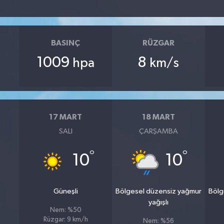
BASINÇ
RÜZGAR
1009
8
hpa
km/s
17 MART
18 MART
SALI
ÇARŞAMBA
°
°
10
10
Güneşli
Bölgesel düzensiz yağmur
Bölg
yağışlı
Nem: %50
Rüzgar: 9 km/h
Nem: %56