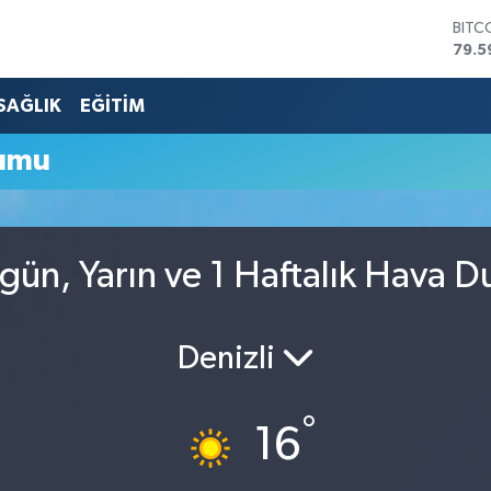
BITC
79.5
DOL
45,4
SAĞLIK
EĞİTİM
EUR
53,3
umu
STER
61,6
G.AL
686
BİST
ün, Yarın ve 1 Haftalık Hava 
14.5
Denizli
°
16