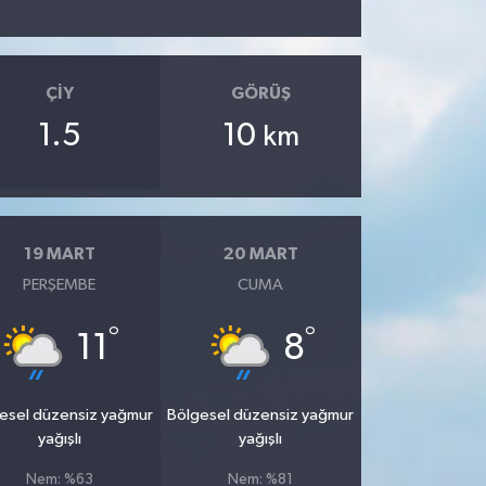
ÇIY
GÖRÜŞ
1.5
10
km
19 MART
20 MART
PERŞEMBE
CUMA
°
°
11
8
esel düzensiz yağmur
Bölgesel düzensiz yağmur
yağışlı
yağışlı
Nem: %63
Nem: %81