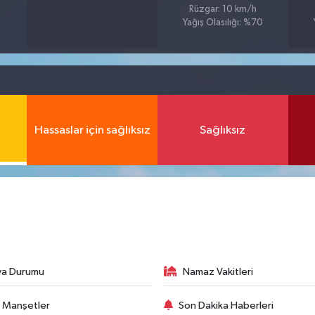
Rüzgar: 10 km/h
Yağış Olasılığı: %70
Hassaslar için sağlıksız
Sağlıksız
va Durumu
Namaz Vakitleri
 Manşetler
Son Dakika Haberleri