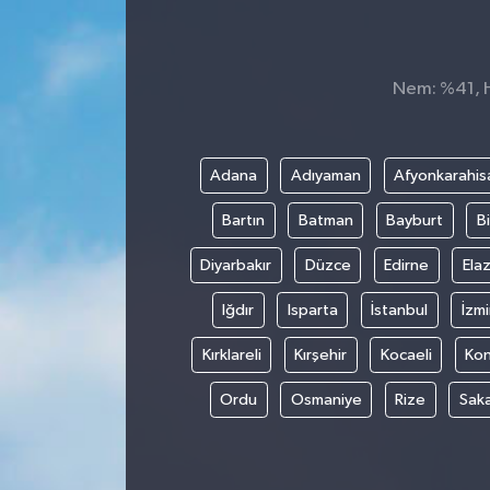
KÜLTÜR&SANAT
Nem: %41, Hi
ONİKİŞUBAT
SAĞLIK
Adana
Adıyaman
Afyonkarahis
SİVİL TOPLUM
Bartın
Batman
Bayburt
Bi
SİYASET
Diyarbakır
Düzce
Edirne
Elaz
Iğdır
Isparta
İstanbul
İzmi
SOSYAL YAŞAM
Kırklareli
Kırşehir
Kocaeli
Ko
SPOR
Ordu
Osmaniye
Rize
Sak
ULUSAL HABERLER