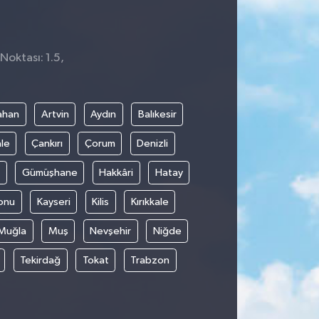
Noktası: 1.5,
ahan
Artvin
Aydın
Balıkesir
le
Çankırı
Çorum
Denizli
Gümüşhane
Hakkâri
Hatay
onu
Kayseri
Kilis
Kırıkkale
Muğla
Muş
Nevşehir
Niğde
Tekirdağ
Tokat
Trabzon