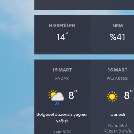
HISSEDILEN
NEM
°
14
%41
15 MART
16 MART
PAZAR
PAZARTESI
°
°
8
8
Bölgesel düzensiz yağmur
Güneşli
yağışlı
Nem: %63
Rüzgar: 9 km/h
Nem: %60