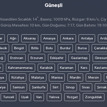
Güneşli
°
ssedilen Sıcaklık: 14
, Basınç: 1009 hPa, Rüzgar: 8 km/s, Çiy 
Görüş Mesafesi: 10 km, Gün Doğumu: 7:17, Gün Batımı: 19:10
ar
Ağrı
Aksaray
Amasya
Ankara
Antalya
Ard
lecik
Bingöl
Bitlis
Bolu
Burdur
Bursa
Çanakka
ığ
Erzincan
Erzurum
Eskişehir
Gaziantep
Giresun
r
Kahramanmaraş
Karabük
Karaman
Kars
Kastam
nya
Kütahya
Malatya
Manisa
Mardin
Mersin
arya
Samsun
Şanlıurfa
Siirt
Sinop
Sivas
Şırnak
Tunceli
Uşak
Van
Yalova
Yozgat
Zonguldak