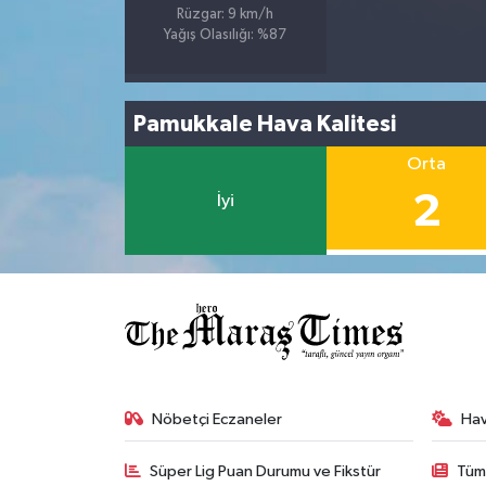
Rüzgar: 9 km/h
Yağış Olasılığı: %87
Pamukkale Hava Kalitesi
Orta
2
İyi
Nöbetçi Eczaneler
Ha
Süper Lig Puan Durumu ve Fikstür
Tüm