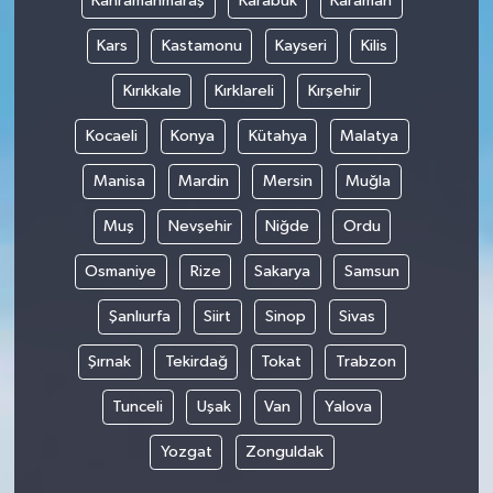
Kahramanmaraş
Karabük
Karaman
Kars
Kastamonu
Kayseri
Kilis
Kırıkkale
Kırklareli
Kırşehir
Kocaeli
Konya
Kütahya
Malatya
Manisa
Mardin
Mersin
Muğla
Muş
Nevşehir
Niğde
Ordu
Osmaniye
Rize
Sakarya
Samsun
Şanlıurfa
Siirt
Sinop
Sivas
Şırnak
Tekirdağ
Tokat
Trabzon
Tunceli
Uşak
Van
Yalova
Yozgat
Zonguldak