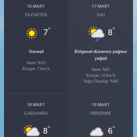
16 MART
17 MART
PAZARTESI
SALI
°
°
7
8
Güneşli
Bölgesel düzensiz yağmur
yağışlı
Nem: %60
Rüzgar: 7 km/h
Nem: %61
Rüzgar: 14 km/h
Yağış Olasılığı: %86
18 MART
19 MART
ÇARŞAMBA
PERŞEMBE
°
°
8
6