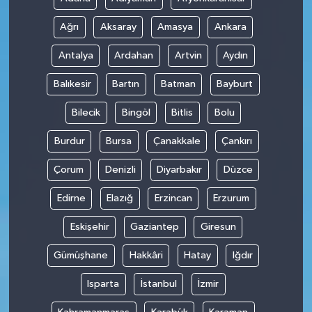
Ağrı
Aksaray
Amasya
Ankara
Antalya
Ardahan
Artvin
Aydın
Balıkesir
Bartın
Batman
Bayburt
Bilecik
Bingöl
Bitlis
Bolu
Burdur
Bursa
Çanakkale
Çankırı
Çorum
Denizli
Diyarbakır
Düzce
Edirne
Elazığ
Erzincan
Erzurum
Eskişehir
Gaziantep
Giresun
Gümüşhane
Hakkâri
Hatay
Iğdır
Isparta
İstanbul
İzmir