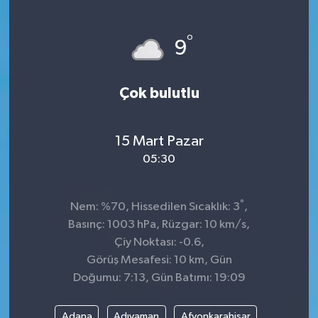
KÜLTÜR&SANAT
°
9
ONİKİŞUBAT
Çok bulutlu
SAĞLIK
SİVİL TOPLUM
15 Mart Pazar
05:30
SİYASET
°
SOSYAL YAŞAM
Nem: %70, Hissedilen Sıcaklık: 3
,
Basınç: 1003 hPa, Rüzgar: 10 km/s,
SPOR
Çiy Noktası: -0.6,
Görüş Mesafesi: 10 km, Gün
Doğumu: 7:13, Gün Batımı: 19:09
ULUSAL HABERLER
Adana
Adıyaman
Afyonkarahisar