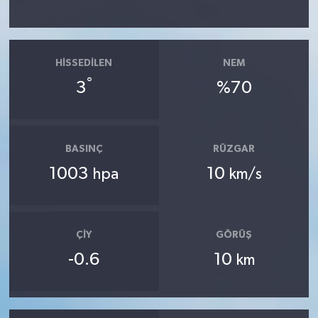
HISSEDILEN
NEM
°
3
%70
BASINÇ
RÜZGAR
1003
10
hpa
km/s
ÇIY
GÖRÜŞ
-0.6
10
km