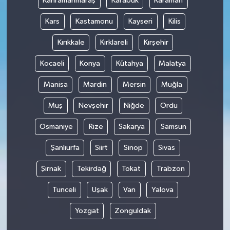
Kahramanmaraş
Karabük
Karaman
Kars
Kastamonu
Kayseri
Kilis
Kırıkkale
Kırklareli
Kırşehir
Kocaeli
Konya
Kütahya
Malatya
Manisa
Mardin
Mersin
Muğla
Muş
Nevşehir
Niğde
Ordu
Osmaniye
Rize
Sakarya
Samsun
Şanlıurfa
Siirt
Sinop
Sivas
Şırnak
Tekirdağ
Tokat
Trabzon
Tunceli
Uşak
Van
Yalova
Yozgat
Zonguldak