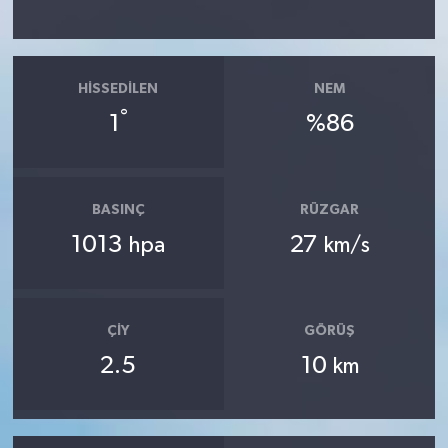
HISSEDILEN
NEM
°
1
%86
BASINÇ
RÜZGAR
1013
27
hpa
km/s
ÇIY
GÖRÜŞ
2.5
10
km