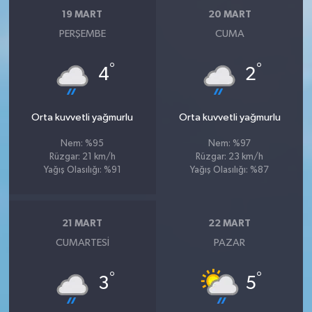
19 MART
20 MART
PERŞEMBE
CUMA
°
°
4
2
Orta kuvvetli yağmurlu
Orta kuvvetli yağmurlu
Nem: %95
Nem: %97
Rüzgar: 21 km/h
Rüzgar: 23 km/h
Yağış Olasılığı: %91
Yağış Olasılığı: %87
21 MART
22 MART
CUMARTESI
PAZAR
°
°
3
5