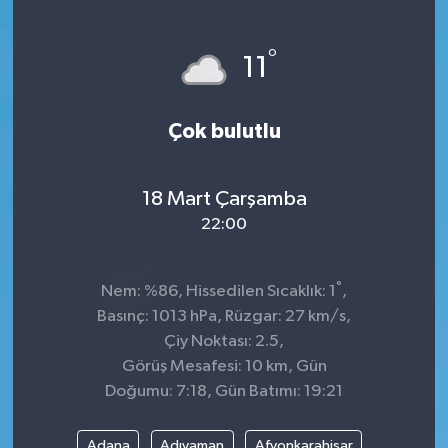
KÜLTÜR&SANAT
°
11
ONİKİŞUBAT
Çok bulutlu
SAĞLIK
SİVİL TOPLUM
18 Mart Çarşamba
22:00
SİYASET
°
SOSYAL YAŞAM
Nem: %86, Hissedilen Sıcaklık: 1
,
Basınç: 1013 hPa, Rüzgar: 27 km/s,
SPOR
Çiy Noktası: 2.5,
Görüş Mesafesi: 10 km, Gün
Doğumu: 7:18, Gün Batımı: 19:21
ULUSAL HABERLER
Adana
Adıyaman
Afyonkarahisar