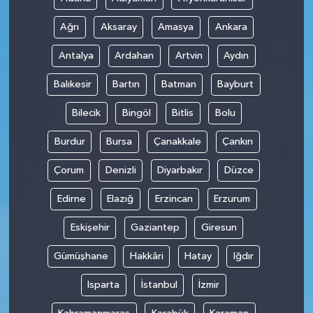
Ağrı
Aksaray
Amasya
Ankara
Antalya
Ardahan
Artvin
Aydın
Balıkesir
Bartın
Batman
Bayburt
Bilecik
Bingöl
Bitlis
Bolu
Burdur
Bursa
Çanakkale
Çankırı
Çorum
Denizli
Diyarbakır
Düzce
Edirne
Elazığ
Erzincan
Erzurum
Eskişehir
Gaziantep
Giresun
Gümüşhane
Hakkâri
Hatay
Iğdır
Isparta
İstanbul
İzmir