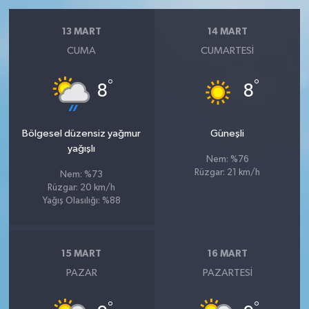
13 MART
14 MART
CUMA
CUMARTESI
°
°
8
8
Bölgesel düzensiz yağmur
Güneşli
yağışlı
Nem: %76
Rüzgar: 21 km/h
Nem: %73
Rüzgar: 20 km/h
Yağış Olasılığı: %88
15 MART
16 MART
PAZAR
PAZARTESI
°
°