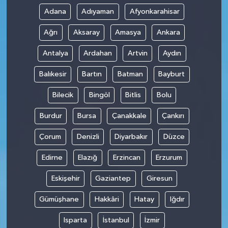
Adana
Adıyaman
Afyonkarahisar
Ağrı
Aksaray
Amasya
Ankara
Antalya
Ardahan
Artvin
Aydın
Balıkesir
Bartın
Batman
Bayburt
Bilecik
Bingöl
Bitlis
Bolu
Burdur
Bursa
Çanakkale
Çankırı
Çorum
Denizli
Diyarbakır
Düzce
Edirne
Elazığ
Erzincan
Erzurum
Eskişehir
Gaziantep
Giresun
Gümüşhane
Hakkâri
Hatay
Iğdır
Isparta
İstanbul
İzmir