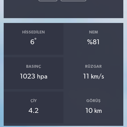
HISSEDILEN
NEM
°
6
%81
BASINÇ
RÜZGAR
1023
11
hpa
km/s
ÇIY
GÖRÜŞ
4.2
10
km