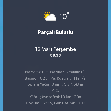
KÜLTÜR&SANAT
°
10
ONİKİŞUBAT
Parçalı Bulutlu
SAĞLIK
SİVİL TOPLUM
12 Mart Perşembe
08:30
SİYASET
°
SOSYAL YAŞAM
Nem: %81, Hissedilen Sıcaklık: 6
,
Basınç: 1023 hPa, Rüzgar: 11 km/s,
SPOR
Toplam Yağış: 0 mm, Çiy Noktası:
4.2,
Görüş Mesafesi: 10 km, Gün
ULUSAL HABERLER
Doğumu: 7:25, Gün Batımı: 19:12