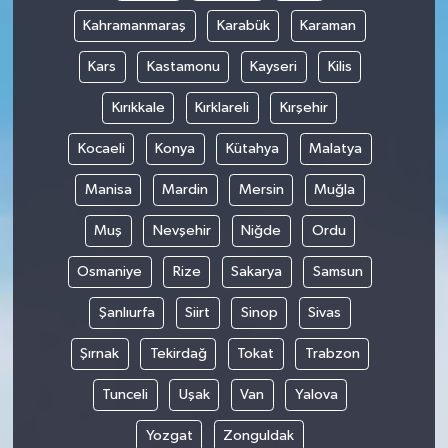
Kahramanmaraş
Karabük
Karaman
Kars
Kastamonu
Kayseri
Kilis
Kırıkkale
Kırklareli
Kırşehir
Kocaeli
Konya
Kütahya
Malatya
Manisa
Mardin
Mersin
Muğla
Muş
Nevşehir
Niğde
Ordu
Osmaniye
Rize
Sakarya
Samsun
Şanlıurfa
Siirt
Sinop
Sivas
Şırnak
Tekirdağ
Tokat
Trabzon
Tunceli
Uşak
Van
Yalova
Yozgat
Zonguldak