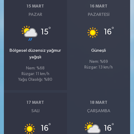
15 MART
16 MART
PAZAR
PAZARTESI
°
°
15
16
Bölgesel düzensiz yağmur
Güneşli
yağışlı
Nem: %69
Rüzgar: 13 km/h
Nem: %68
Rüzgar: 11 km/h
Yağış Olasılığı: %80
17 MART
18 MART
SALI
ÇARŞAMBA
°
°
16
16