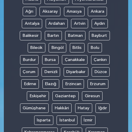
Ağrı
Aksaray
Amasya
Ankara
Antalya
Ardahan
Artvin
Aydın
Balıkesir
Bartın
Batman
Bayburt
Bilecik
Bingöl
Bitlis
Bolu
Burdur
Bursa
Çanakkale
Çankırı
Çorum
Denizli
Diyarbakır
Düzce
Edirne
Elazığ
Erzincan
Erzurum
Eskişehir
Gaziantep
Giresun
Gümüşhane
Hakkâri
Hatay
Iğdır
Isparta
İstanbul
İzmir