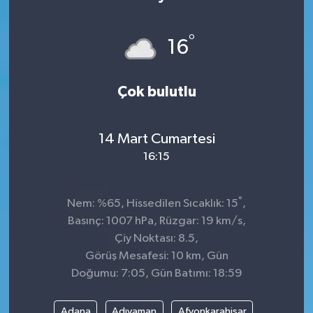
KÜLTÜR&SANAT
°
16
ONİKİŞUBAT
Çok bulutlu
SAĞLIK
SİVİL TOPLUM
14 Mart Cumartesi
16:15
SİYASET
°
SOSYAL YAŞAM
Nem: %65, Hissedilen Sıcaklık: 15
,
Basınç: 1007 hPa, Rüzgar: 19 km/s,
SPOR
Çiy Noktası: 8.5,
Görüş Mesafesi: 10 km, Gün
Doğumu: 7:05, Gün Batımı: 18:59
ULUSAL HABERLER
Adana
Adıyaman
Afyonkarahisar