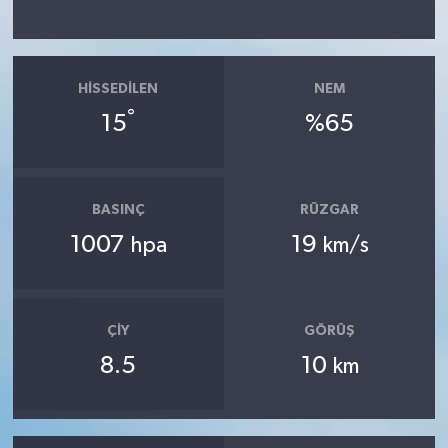
HISSEDILEN
NEM
°
15
%65
BASINÇ
RÜZGAR
1007
19
hpa
km/s
ÇIY
GÖRÜŞ
8.5
10
km