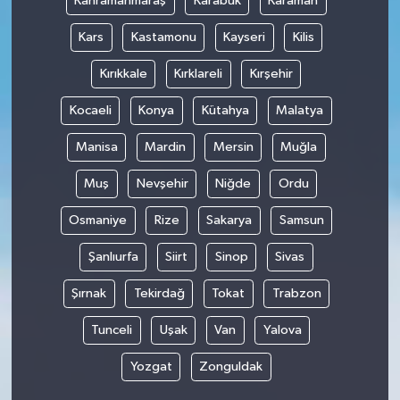
Kahramanmaraş
Karabük
Karaman
Kars
Kastamonu
Kayseri
Kilis
Kırıkkale
Kırklareli
Kırşehir
Kocaeli
Konya
Kütahya
Malatya
Manisa
Mardin
Mersin
Muğla
Muş
Nevşehir
Niğde
Ordu
Osmaniye
Rize
Sakarya
Samsun
Şanlıurfa
Siirt
Sinop
Sivas
Şırnak
Tekirdağ
Tokat
Trabzon
Tunceli
Uşak
Van
Yalova
Yozgat
Zonguldak