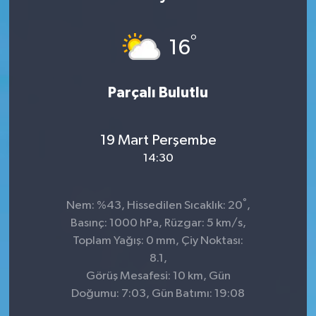
KÜLTÜR&SANAT
°
16
ONİKİŞUBAT
Parçalı Bulutlu
SAĞLIK
SİVİL TOPLUM
19 Mart Perşembe
14:30
SİYASET
°
SOSYAL YAŞAM
Nem: %43, Hissedilen Sıcaklık: 20
,
Basınç: 1000 hPa, Rüzgar: 5 km/s,
SPOR
Toplam Yağış: 0 mm, Çiy Noktası:
8.1,
Görüş Mesafesi: 10 km, Gün
ULUSAL HABERLER
Doğumu: 7:03, Gün Batımı: 19:08