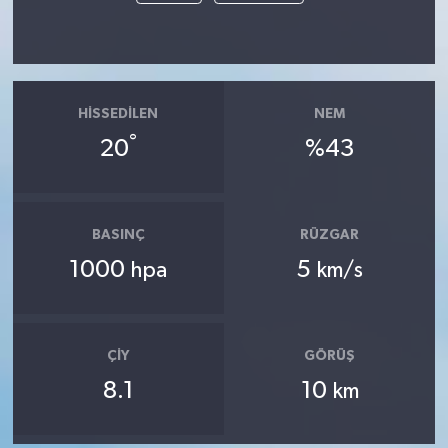
HISSEDILEN
NEM
°
20
%43
BASINÇ
RÜZGAR
1000
5
hpa
km/s
ÇIY
GÖRÜŞ
8.1
10
km