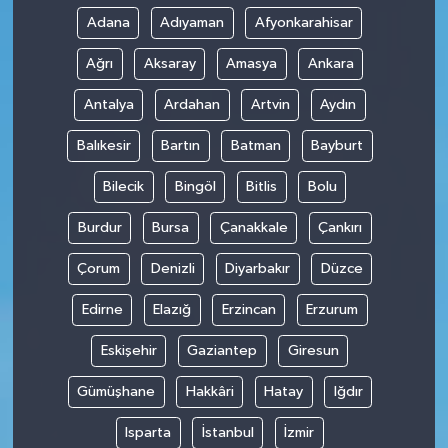
Adana
Adıyaman
Afyonkarahisar
Ağrı
Aksaray
Amasya
Ankara
Antalya
Ardahan
Artvin
Aydın
Balıkesir
Bartın
Batman
Bayburt
Bilecik
Bingöl
Bitlis
Bolu
Burdur
Bursa
Çanakkale
Çankırı
Çorum
Denizli
Diyarbakır
Düzce
Edirne
Elazığ
Erzincan
Erzurum
Eskişehir
Gaziantep
Giresun
Gümüşhane
Hakkâri
Hatay
Iğdır
Isparta
İstanbul
İzmir