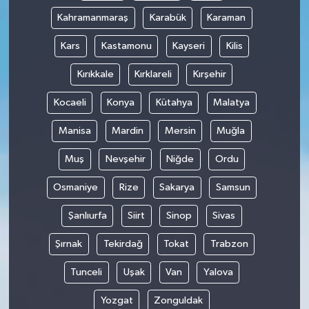
Kahramanmaraş
Karabük
Karaman
Kars
Kastamonu
Kayseri
Kilis
Kırıkkale
Kırklareli
Kırşehir
Kocaeli
Konya
Kütahya
Malatya
Manisa
Mardin
Mersin
Muğla
Muş
Nevşehir
Niğde
Ordu
Osmaniye
Rize
Sakarya
Samsun
Şanlıurfa
Siirt
Sinop
Sivas
Şırnak
Tekirdağ
Tokat
Trabzon
Tunceli
Uşak
Van
Yalova
Yozgat
Zonguldak