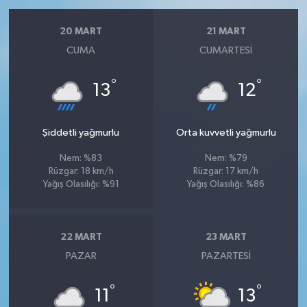
20 MART
21 MART
CUMA
CUMARTESI
°
°
13
12
Şiddetli yağmurlu
Orta kuvvetli yağmurlu
Nem: %83
Nem: %79
Rüzgar: 18 km/h
Rüzgar: 17 km/h
Yağış Olasılığı: %91
Yağış Olasılığı: %86
22 MART
23 MART
PAZAR
PAZARTESI
°
°
11
13