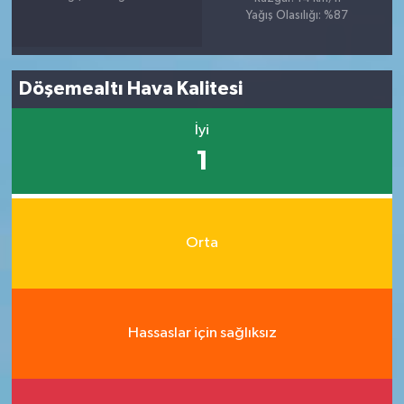
Yağış Olasılığı: %87
Döşemealtı Hava Kalitesi
İyi
1
Orta
Hassaslar için sağlıksız