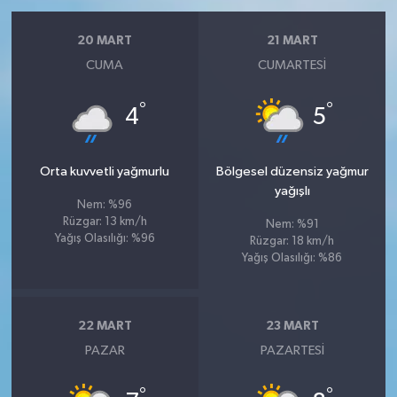
20 MART
21 MART
CUMA
CUMARTESI
°
°
4
5
Orta kuvvetli yağmurlu
Bölgesel düzensiz yağmur
yağışlı
Nem: %96
Rüzgar: 13 km/h
Nem: %91
Yağış Olasılığı: %96
Rüzgar: 18 km/h
Yağış Olasılığı: %86
22 MART
23 MART
PAZAR
PAZARTESI
°
°