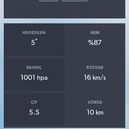
HISSEDILEN
NEM
°
5
%87
BASINÇ
RÜZGAR
1001
16
hpa
km/s
ÇIY
GÖRÜŞ
5.5
10
km