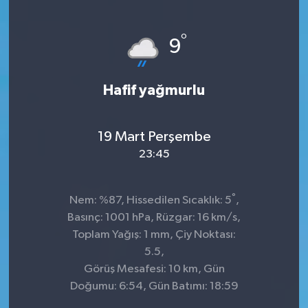
KÜLTÜR&SANAT
°
9
ONİKİŞUBAT
Hafif yağmurlu
SAĞLIK
SİVİL TOPLUM
19 Mart Perşembe
23:45
SİYASET
°
SOSYAL YAŞAM
Nem: %87, Hissedilen Sıcaklık: 5
,
Basınç: 1001 hPa, Rüzgar: 16 km/s,
SPOR
Toplam Yağış: 1 mm, Çiy Noktası:
5.5,
Görüş Mesafesi: 10 km, Gün
ULUSAL HABERLER
Doğumu: 6:54, Gün Batımı: 18:59