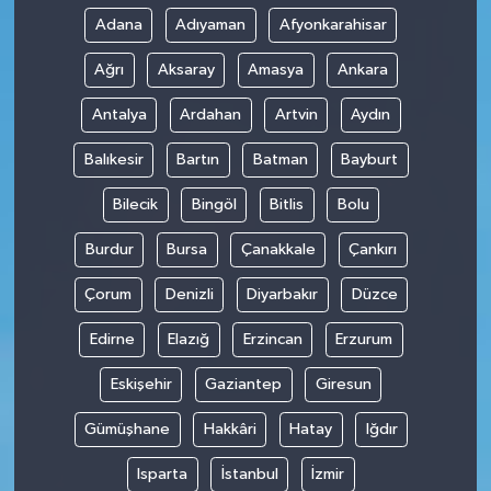
Adana
Adıyaman
Afyonkarahisar
Ağrı
Aksaray
Amasya
Ankara
Antalya
Ardahan
Artvin
Aydın
Balıkesir
Bartın
Batman
Bayburt
Bilecik
Bingöl
Bitlis
Bolu
Burdur
Bursa
Çanakkale
Çankırı
Çorum
Denizli
Diyarbakır
Düzce
Edirne
Elazığ
Erzincan
Erzurum
Eskişehir
Gaziantep
Giresun
Gümüşhane
Hakkâri
Hatay
Iğdır
Isparta
İstanbul
İzmir