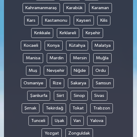
Kahramanmaraş
Karabük
Karaman
Kars
Kastamonu
Kayseri
Kilis
Kırıkkale
Kırklareli
Kırşehir
Kocaeli
Konya
Kütahya
Malatya
Manisa
Mardin
Mersin
Muğla
Muş
Nevşehir
Niğde
Ordu
Osmaniye
Rize
Sakarya
Samsun
Şanlıurfa
Siirt
Sinop
Sivas
Şırnak
Tekirdağ
Tokat
Trabzon
Tunceli
Uşak
Van
Yalova
Yozgat
Zonguldak