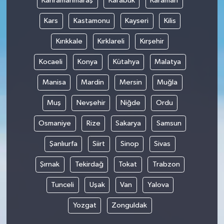
Kahramanmaraş
Karabük
Karaman
Kars
Kastamonu
Kayseri
Kilis
Kırıkkale
Kırklareli
Kırşehir
Kocaeli
Konya
Kütahya
Malatya
Manisa
Mardin
Mersin
Muğla
Muş
Nevşehir
Niğde
Ordu
Osmaniye
Rize
Sakarya
Samsun
Şanlıurfa
Siirt
Sinop
Sivas
Şırnak
Tekirdağ
Tokat
Trabzon
Tunceli
Uşak
Van
Yalova
Yozgat
Zonguldak