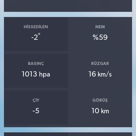
HISSEDILEN
NEM
°
-2
%59
BASINÇ
RÜZGAR
1013
16
hpa
km/s
ÇIY
GÖRÜŞ
-5
10
km