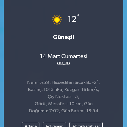
KÜLTÜR&SANAT
°
12
ONİKİŞUBAT
Güneşli
SAĞLIK
SİVİL TOPLUM
14 Mart Cumartesi
08:30
SİYASET
°
SOSYAL YAŞAM
Nem: %59, Hissedilen Sıcaklık: -2
,
Basınç: 1013 hPa, Rüzgar: 16 km/s,
SPOR
Çiy Noktası: -5,
Görüş Mesafesi: 10 km, Gün
Doğumu: 7:02, Gün Batımı: 18:54
ULUSAL HABERLER
Adana
Adıyaman
Afyonkarahisar