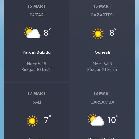
15 MART
16 MART
PAZAR
PAZARTESI
°
°
8
8
Parçalı Bulutlu
Güneşli
Nem: %56
Nem: %56
Rüzgar: 10 km/h
Rüzgar: 21 km/h
17 MART
18 MART
SALI
ÇARŞAMBA
°
°
7
10