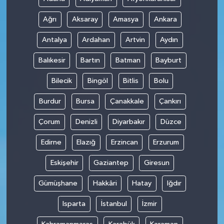
Ağrı
Aksaray
Amasya
Ankara
Antalya
Ardahan
Artvin
Aydın
Balıkesir
Bartın
Batman
Bayburt
Bilecik
Bingöl
Bitlis
Bolu
Burdur
Bursa
Çanakkale
Çankırı
Çorum
Denizli
Diyarbakır
Düzce
Edirne
Elazığ
Erzincan
Erzurum
Eskişehir
Gaziantep
Giresun
Gümüşhane
Hakkâri
Hatay
Iğdır
Isparta
İstanbul
İzmir