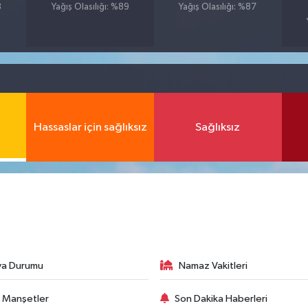
8
Yağış Olasılığı: %89
Yağış Olasılığı: %87
Hassaslar için sağlıksız
Sağlıksız
va Durumu
Namaz Vakitleri
 Manşetler
Son Dakika Haberleri