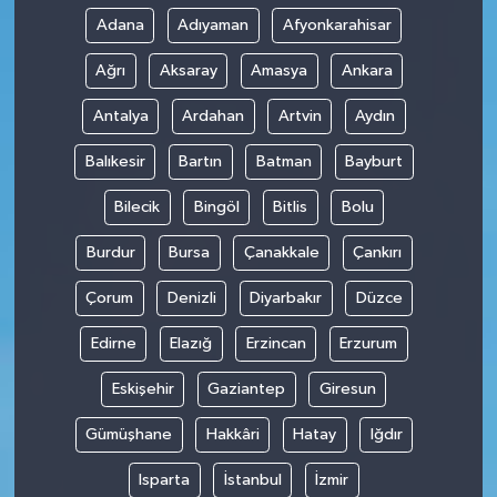
Adana
Adıyaman
Afyonkarahisar
Ağrı
Aksaray
Amasya
Ankara
Antalya
Ardahan
Artvin
Aydın
Balıkesir
Bartın
Batman
Bayburt
Bilecik
Bingöl
Bitlis
Bolu
Burdur
Bursa
Çanakkale
Çankırı
Çorum
Denizli
Diyarbakır
Düzce
Edirne
Elazığ
Erzincan
Erzurum
Eskişehir
Gaziantep
Giresun
Gümüşhane
Hakkâri
Hatay
Iğdır
Isparta
İstanbul
İzmir