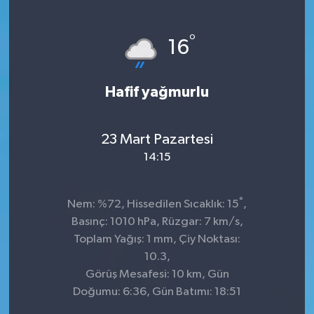
KÜLTÜR&SANAT
°
16
ONİKİŞUBAT
Hafif yağmurlu
SAĞLIK
SİVİL TOPLUM
23 Mart Pazartesi
14:15
SİYASET
°
SOSYAL YAŞAM
Nem: %72, Hissedilen Sıcaklık: 15
,
Basınç: 1010 hPa, Rüzgar: 7 km/s,
SPOR
Toplam Yağış: 1 mm, Çiy Noktası:
10.3,
Görüş Mesafesi: 10 km, Gün
ULUSAL HABERLER
Doğumu: 6:36, Gün Batımı: 18:51