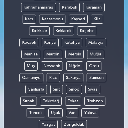
Kahramanmaraş
Karabük
Karaman
Kars
Kastamonu
Kayseri
Kilis
Kırıkkale
Kırklareli
Kırşehir
Kocaeli
Konya
Kütahya
Malatya
Manisa
Mardin
Mersin
Muğla
Muş
Nevşehir
Niğde
Ordu
Osmaniye
Rize
Sakarya
Samsun
Şanlıurfa
Siirt
Sinop
Sivas
Şırnak
Tekirdağ
Tokat
Trabzon
Tunceli
Uşak
Van
Yalova
Yozgat
Zonguldak