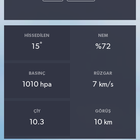
HISSEDILEN
NEM
°
15
%72
BASINÇ
RÜZGAR
1010
7
hpa
km/s
ÇIY
GÖRÜŞ
10.3
10
km