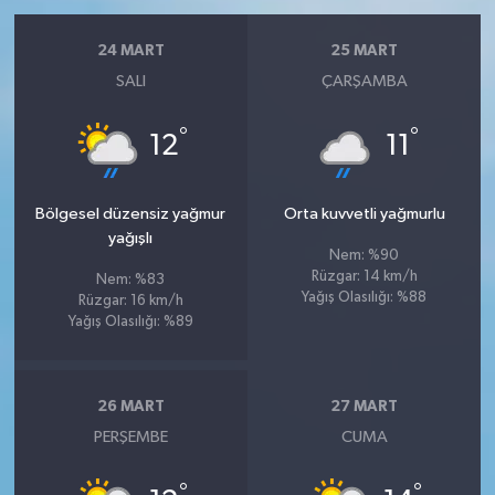
24 MART
25 MART
SALI
ÇARŞAMBA
°
°
12
11
Bölgesel düzensiz yağmur
Orta kuvvetli yağmurlu
yağışlı
Nem: %90
Rüzgar: 14 km/h
Nem: %83
Yağış Olasılığı: %88
Rüzgar: 16 km/h
Yağış Olasılığı: %89
26 MART
27 MART
PERŞEMBE
CUMA
°
°