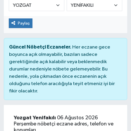
KÜLTÜR&SANAT
Paylaş
ONİKİŞUBAT
SAĞLIK
Güncel Nöbetçi Eczaneler.
Her eczane gece
boyunca açık olmayabilir, bazıları sadece
SİVİL TOPLUM
gerektiğinde açık kalabilir veya beklenmedik
durumlar nedeniyle nöbete gelemeyebilir. Bu
SİYASET
nedenle, yola çıkmadan önce eczanenin açık
olduğunu telefon aracılığıyla teyit etmeniz iyi bir
SOSYAL YAŞAM
fikir olacaktır.
SPOR
ULUSAL HABERLER
Yozgat Yenifakılı
06 Ağustos 2026
Perşembe nöbetçi eczane adres, telefon ve
konumları