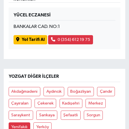
YÜCEL ECZANESİ
BANKALAR CAD. NO:1
Yol Tarifi Al
0 (354) 612 19 75
YOZGAT DIĞER İLÇELER
Akdağmadeni
Aydıncık
Boğazlıyan
Çandır
Çayıralan
Çekerek
Kadışehri
Merkez
Saraykent
Sarıkaya
Şefaatli
Sorgun
Yenifakılı
Yerköy