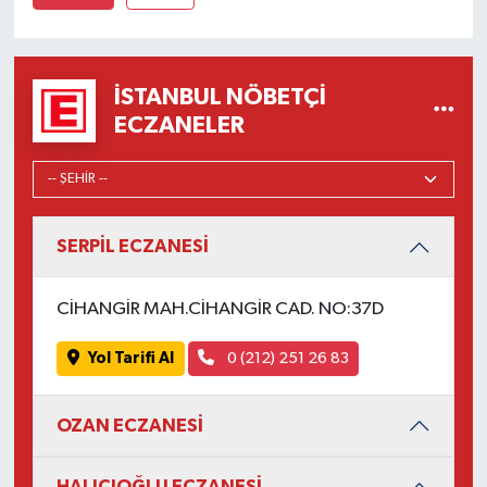
İSTANBUL NÖBETÇI
ECZANELER
SERPİL ECZANESİ
CİHANGİR MAH.CİHANGİR CAD. NO:37D
Yol Tarifi Al
0 (212) 251 26 83
OZAN ECZANESİ
HALICIOĞLU ECZANESİ