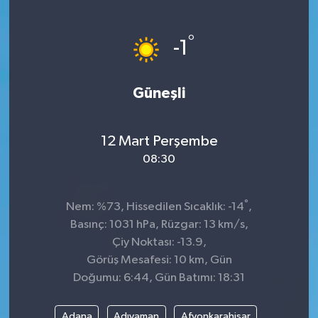
KÜLTÜR&SANAT
°
-1
ONİKİŞUBAT
Güneşli
SAĞLIK
SİVİL TOPLUM
12 Mart Perşembe
08:30
SİYASET
°
SOSYAL YAŞAM
Nem: %73, Hissedilen Sıcaklık: -14
,
Basınç: 1031 hPa, Rüzgar: 13 km/s,
SPOR
Çiy Noktası: -13.9,
Görüş Mesafesi: 10 km, Gün
Doğumu: 6:44, Gün Batımı: 18:31
ULUSAL HABERLER
Adana
Adıyaman
Afyonkarahisar