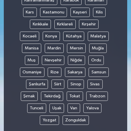
Kahramanmaraş
Karabük
Karaman
Kars
Kastamonu
Kayseri
Kilis
Kırıkkale
Kırklareli
Kırşehir
Kocaeli
Konya
Kütahya
Malatya
Manisa
Mardin
Mersin
Muğla
Muş
Nevşehir
Niğde
Ordu
Osmaniye
Rize
Sakarya
Samsun
Şanlıurfa
Siirt
Sinop
Sivas
Şırnak
Tekirdağ
Tokat
Trabzon
Tunceli
Uşak
Van
Yalova
Yozgat
Zonguldak