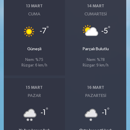
13 MART
14 MART
CUMA
CUMARTESI
°
°
-7
-5
Güneşli
Parçalı Bulutlu
Nem: %75
Nem: %78
Rüzgar: 6 km/h
Rüzgar: 9 km/h
15 MART
16 MART
PAZAR
PAZARTESI
°
°
-1
-1