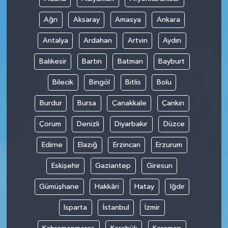
Ağrı
Aksaray
Amasya
Ankara
Antalya
Ardahan
Artvin
Aydın
Balıkesir
Bartın
Batman
Bayburt
Bilecik
Bingöl
Bitlis
Bolu
Burdur
Bursa
Çanakkale
Çankırı
Çorum
Denizli
Diyarbakır
Düzce
Edirne
Elazığ
Erzincan
Erzurum
Eskişehir
Gaziantep
Giresun
Gümüşhane
Hakkâri
Hatay
Iğdır
Isparta
İstanbul
İzmir