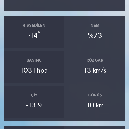
HISSEDILEN
NEM
°
-14
%73
BASINÇ
RÜZGAR
1031
13
hpa
km/s
ÇIY
GÖRÜŞ
-13.9
10
km