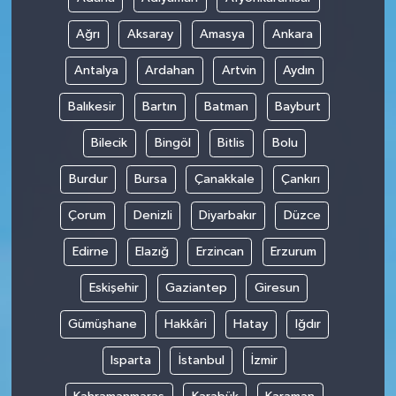
Ağrı
Aksaray
Amasya
Ankara
Antalya
Ardahan
Artvin
Aydın
Balıkesir
Bartın
Batman
Bayburt
Bilecik
Bingöl
Bitlis
Bolu
Burdur
Bursa
Çanakkale
Çankırı
Çorum
Denizli
Diyarbakır
Düzce
Edirne
Elazığ
Erzincan
Erzurum
Eskişehir
Gaziantep
Giresun
Gümüşhane
Hakkâri
Hatay
Iğdır
Isparta
İstanbul
İzmir