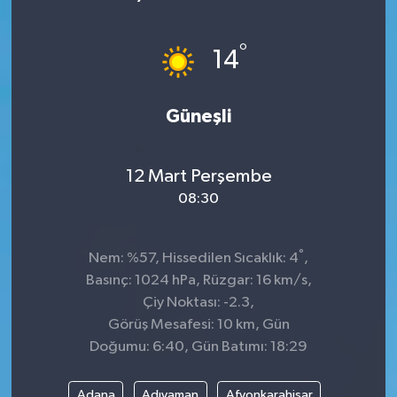
KÜLTÜR&SANAT
°
14
ONİKİŞUBAT
Güneşli
SAĞLIK
SİVİL TOPLUM
12 Mart Perşembe
08:30
SİYASET
°
SOSYAL YAŞAM
Nem: %57, Hissedilen Sıcaklık: 4
,
Basınç: 1024 hPa, Rüzgar: 16 km/s,
SPOR
Çiy Noktası: -2.3,
Görüş Mesafesi: 10 km, Gün
Doğumu: 6:40, Gün Batımı: 18:29
ULUSAL HABERLER
Adana
Adıyaman
Afyonkarahisar