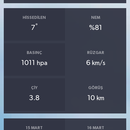
HISSEDILEN
NEM
°
7
%81
BASINÇ
RÜZGAR
1011
6
hpa
km/s
ÇIY
GÖRÜŞ
3.8
10
km
15 MART
16 MART