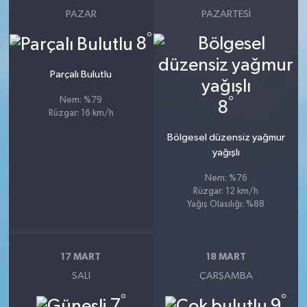
PAZAR
PAZARTESI
°
8
Parçalı Bulutlu
°
Nem: %79
8
Rüzgar: 16 km/h
Bölgesel düzensiz yağmur
yağışlı
Nem: %76
Rüzgar: 12 km/h
Yağış Olasılığı: %88
17 MART
18 MART
SALI
ÇARŞAMBA
°
°
7
9