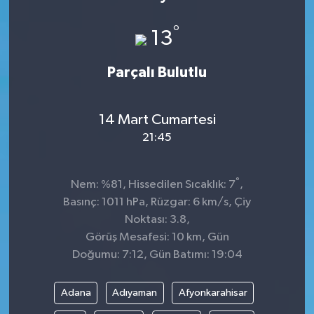
KÜLTÜR&SANAT
°
13
ONİKİŞUBAT
Parçalı Bulutlu
SAĞLIK
14 Mart Cumartesi
SİVİL TOPLUM
21:45
SİYASET
°
Nem: %81, Hissedilen Sıcaklık: 7
,
Basınç: 1011 hPa, Rüzgar: 6 km/s, Çiy
SOSYAL YAŞAM
Noktası: 3.8,
Görüş Mesafesi: 10 km, Gün
SPOR
Doğumu: 7:12, Gün Batımı: 19:04
ULUSAL HABERLER
Adana
Adıyaman
Afyonkarahisar