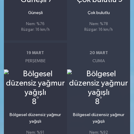
Güneşli
Çok bulutlu
Nem: %76
Nem: %78
Rüzgar: 16 km/h
Rüzgar: 16 km/h
19 MART
20 MART
PERŞEMBE
CUMA
°
°
8
8
Bölgesel düzensiz yağmur
Bölgesel düzensiz yağmur
yağışlı
yağışlı
Nem: %91
Nem: %92