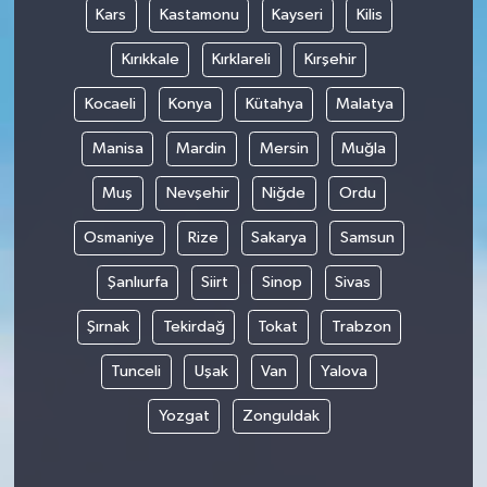
Kars
Kastamonu
Kayseri
Kilis
Kırıkkale
Kırklareli
Kırşehir
Kocaeli
Konya
Kütahya
Malatya
Manisa
Mardin
Mersin
Muğla
Muş
Nevşehir
Niğde
Ordu
Osmaniye
Rize
Sakarya
Samsun
Şanlıurfa
Siirt
Sinop
Sivas
Şırnak
Tekirdağ
Tokat
Trabzon
Tunceli
Uşak
Van
Yalova
Yozgat
Zonguldak