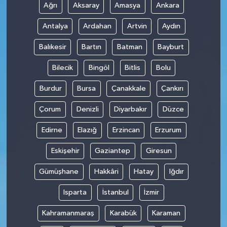
Ağrı
Aksaray
Amasya
Ankara
Antalya
Ardahan
Artvin
Aydın
Balıkesir
Bartın
Batman
Bayburt
Bilecik
Bingöl
Bitlis
Bolu
Burdur
Bursa
Çanakkale
Çankırı
Çorum
Denizli
Diyarbakır
Düzce
Edirne
Elazığ
Erzincan
Erzurum
Eskişehir
Gaziantep
Giresun
Gümüşhane
Hakkâri
Hatay
Iğdır
Isparta
İstanbul
İzmir
Kahramanmaraş
Karabük
Karaman