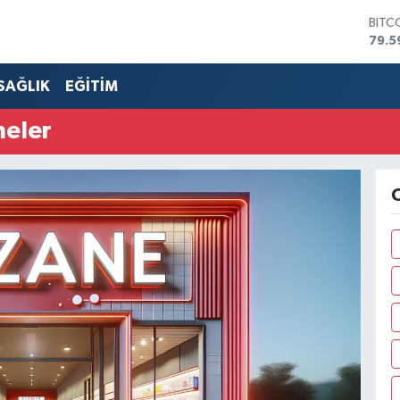
BITC
79.5
DOL
45,4
SAĞLIK
EĞİTİM
EUR
53,3
neler
STER
61,6
G.AL
686
BİST
14.5