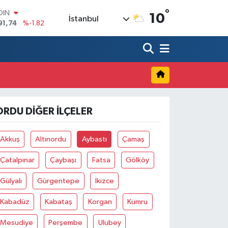
°
OIN
10
İstanbul
91,74
%-1.82
AR
3620
%0.02
O
8690
%0.19
LİN
0380
%0.18
TIN
2,09000
%0.19
ORDU DIĞER İLÇELER
100
98,00
%0
Akkuş
Altınordu
Aybastı
Çamaş
Çatalpınar
Çaybaşı
Fatsa
Gölköy
Gülyalı
Gürgentepe
İkizce
Kabadüz
Kabataş
Korgan
Kumru
Mesudiye
Perşembe
Ulubey