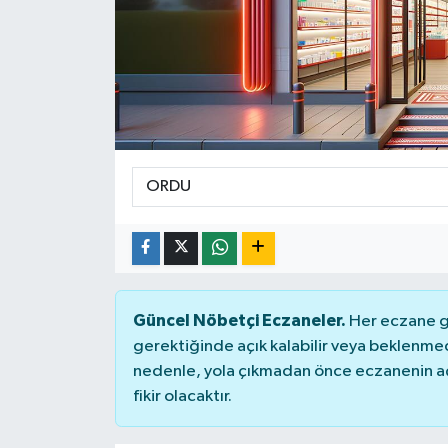
KÜLTÜR&SANAT
ONİKİŞUBAT
SAĞLIK
SİVİL TOPLUM
SİYASET
SOSYAL YAŞAM
Güncel Nöbetçi Eczaneler.
Her eczane ge
SPOR
gerektiğinde açık kalabilir veya beklenme
nedenle, yola çıkmadan önce eczanenin açık
ULUSAL HABERLER
fikir olacaktır.