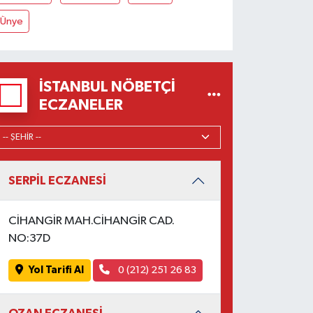
Ünye
İSTANBUL NÖBETÇI
ECZANELER
SERPİL ECZANESİ
CİHANGİR MAH.CİHANGİR CAD.
NO:37D
Yol Tarifi Al
0 (212) 251 26 83