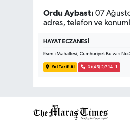
Ordu Aybastı
07 Ağusto
adres, telefon ve konuml
HAYAT ECZANESİ
Esenli Mahallesi, Cumhuriyet Bulvarı No
Yol Tarifi Al
0 ((45) 2)7 14 -1