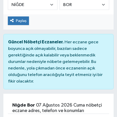
KÜLTÜR&SANAT
Paylaş
ONİKİŞUBAT
SAĞLIK
Güncel Nöbetçi Eczaneler.
Her eczane gece
boyunca açık olmayabilir, bazıları sadece
SİVİL TOPLUM
gerektiğinde açık kalabilir veya beklenmedik
durumlar nedeniyle nöbete gelemeyebilir. Bu
SİYASET
nedenle, yola çıkmadan önce eczanenin açık
olduğunu telefon aracılığıyla teyit etmeniz iyi bir
SOSYAL YAŞAM
fikir olacaktır.
SPOR
ULUSAL HABERLER
Niğde Bor
07 Ağustos 2026 Cuma nöbetçi
eczane adres, telefon ve konumları