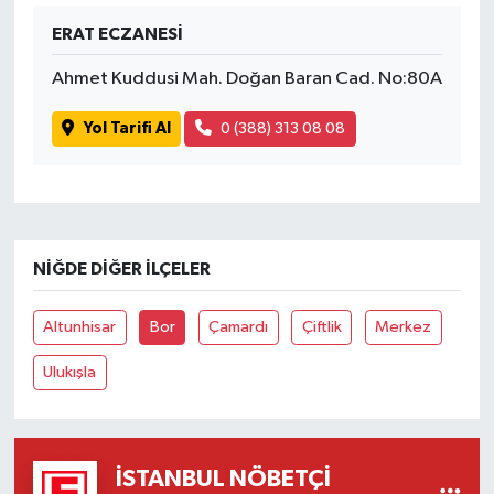
ERAT ECZANESİ
Ahmet Kuddusi Mah. Doğan Baran Cad. No:80A
Yol Tarifi Al
0 (388) 313 08 08
NIĞDE DIĞER İLÇELER
Altunhisar
Bor
Çamardı
Çiftlik
Merkez
Ulukışla
İSTANBUL NÖBETÇI