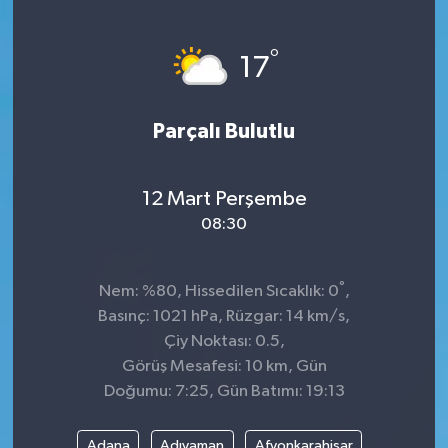
KÜLTÜR&SANAT
°
17
ONİKİŞUBAT
Parçalı Bulutlu
SAĞLIK
SİVİL TOPLUM
12 Mart Perşembe
08:30
SİYASET
°
SOSYAL YAŞAM
Nem: %80, Hissedilen Sıcaklık: 0
,
Basınç: 1021 hPa, Rüzgar: 14 km/s,
SPOR
Çiy Noktası: 0.5,
Görüş Mesafesi: 10 km, Gün
Doğumu: 7:25, Gün Batımı: 19:13
ULUSAL HABERLER
Adana
Adıyaman
Afyonkarahisar