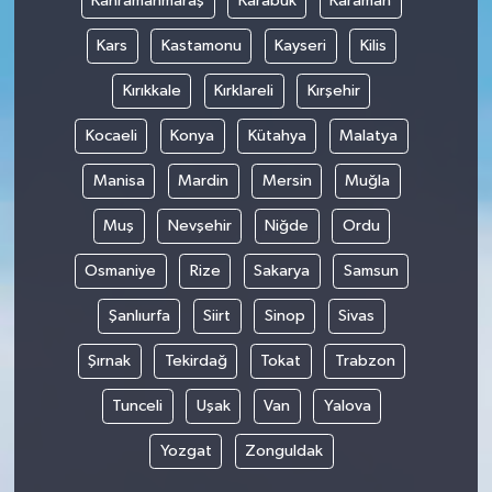
Kahramanmaraş
Karabük
Karaman
Kars
Kastamonu
Kayseri
Kilis
Kırıkkale
Kırklareli
Kırşehir
Kocaeli
Konya
Kütahya
Malatya
Manisa
Mardin
Mersin
Muğla
Muş
Nevşehir
Niğde
Ordu
Osmaniye
Rize
Sakarya
Samsun
Şanlıurfa
Siirt
Sinop
Sivas
Şırnak
Tekirdağ
Tokat
Trabzon
Tunceli
Uşak
Van
Yalova
Yozgat
Zonguldak