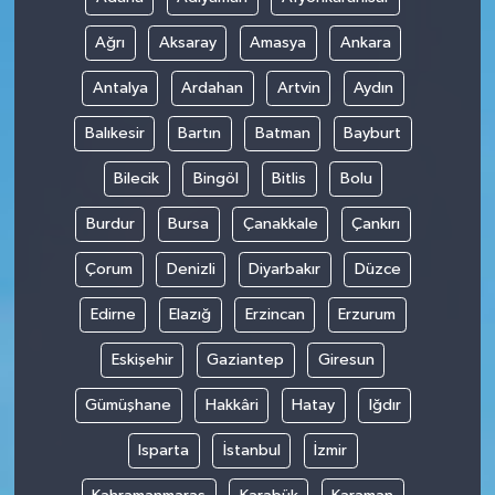
Ağrı
Aksaray
Amasya
Ankara
Antalya
Ardahan
Artvin
Aydın
Balıkesir
Bartın
Batman
Bayburt
Bilecik
Bingöl
Bitlis
Bolu
Burdur
Bursa
Çanakkale
Çankırı
Çorum
Denizli
Diyarbakır
Düzce
Edirne
Elazığ
Erzincan
Erzurum
Eskişehir
Gaziantep
Giresun
Gümüşhane
Hakkâri
Hatay
Iğdır
Isparta
İstanbul
İzmir