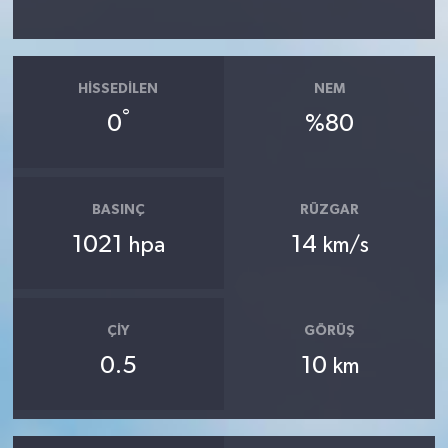
HISSEDILEN
NEM
°
0
%80
BASINÇ
RÜZGAR
1021
14
hpa
km/s
ÇIY
GÖRÜŞ
0.5
10
km