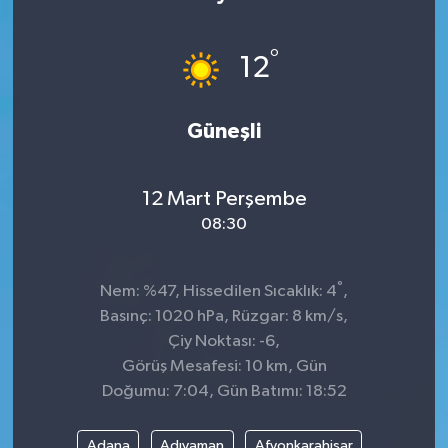
KÜLTÜR&SANAT
°
12
ONİKİŞUBAT
Güneşli
SAĞLIK
SİVİL TOPLUM
12 Mart Perşembe
08:30
SİYASET
°
SOSYAL YAŞAM
Nem: %47, Hissedilen Sıcaklık: 4
,
Basınç: 1020 hPa, Rüzgar: 8 km/s,
SPOR
Çiy Noktası: -6,
Görüş Mesafesi: 10 km, Gün
Doğumu: 7:04, Gün Batımı: 18:52
ULUSAL HABERLER
Adana
Adıyaman
Afyonkarahisar