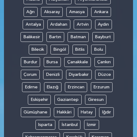
Ağrı
Aksaray
Amasya
Ankara
Antalya
Ardahan
Artvin
Aydın
Balıkesir
Bartın
Batman
Bayburt
Bilecik
Bingöl
Bitlis
Bolu
Burdur
Bursa
Çanakkale
Çankırı
Çorum
Denizli
Diyarbakır
Düzce
Edirne
Elazığ
Erzincan
Erzurum
Eskişehir
Gaziantep
Giresun
Gümüşhane
Hakkâri
Hatay
Iğdır
Isparta
İstanbul
İzmir