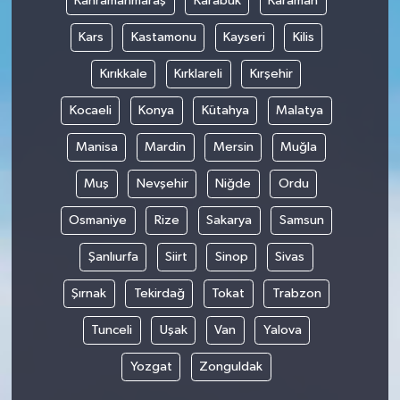
Kahramanmaraş
Karabük
Karaman
Kars
Kastamonu
Kayseri
Kilis
Kırıkkale
Kırklareli
Kırşehir
Kocaeli
Konya
Kütahya
Malatya
Manisa
Mardin
Mersin
Muğla
Muş
Nevşehir
Niğde
Ordu
Osmaniye
Rize
Sakarya
Samsun
Şanlıurfa
Siirt
Sinop
Sivas
Şırnak
Tekirdağ
Tokat
Trabzon
Tunceli
Uşak
Van
Yalova
Yozgat
Zonguldak