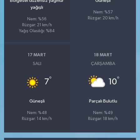
Bölgesel düzensiz yağmur
Güneşli
yağışlı
Nem: %57
Rüzgar: 20 km/h
Nem: %56
Rüzgar: 21 km/h
Yağış Olasılığı: %84
17 MART
18 MART
SALI
ÇARŞAMBA
°
°
7
10
Güneşli
Parçalı Bulutlu
Nem: %48
Nem: %49
Rüzgar: 14 km/h
Rüzgar: 18 km/h