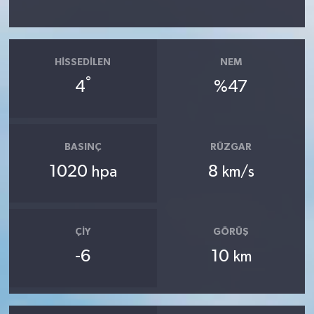
HISSEDILEN
NEM
°
4
%47
BASINÇ
RÜZGAR
1020
8
hpa
km/s
ÇIY
GÖRÜŞ
-6
10
km