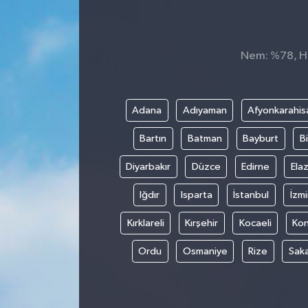
KÜLTÜR&SANAT
Nem: %78, His
ONİKİŞUBAT
SAĞLIK
Adana
Adıyaman
Afyonkarahis
SİVİL TOPLUM
Bartın
Batman
Bayburt
Bi
SİYASET
Diyarbakır
Düzce
Edirne
Elaz
Iğdır
Isparta
İstanbul
İzmi
SOSYAL YAŞAM
Kırklareli
Kırşehir
Kocaeli
Ko
SPOR
Ordu
Osmaniye
Rize
Sak
ULUSAL HABERLER