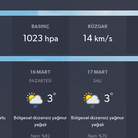
BASINÇ
RÜZGAR
1023
14
hpa
km/s
16 MART
17 MART
PAZARTESI
SALI
°
°
3
3
rlu
Bölgesel düzensiz yağmur
Bölgesel düzensiz yağmur
yağışlı
yağışlı
Nem: %82
Nem: %70