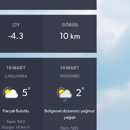
ÇIY
GÖRÜŞ
-4.3
10
km
18 MART
19 MART
ÇARŞAMBA
PERŞEMBE
°
°
5
2
Parçalı Bulutlu
Bölgesel düzensiz yağmur
yağışlı
Nem: %62
Rüzgar: 14 km/h
Nem: %85