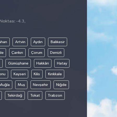
Noktası: -4.3,
ahan
Artvin
Aydın
Balıkesir
le
Çankırı
Çorum
Denizli
Gümüşhane
Hakkâri
Hatay
onu
Kayseri
Kilis
Kırıkkale
Muğla
Muş
Nevşehir
Niğde
Tekirdağ
Tokat
Trabzon