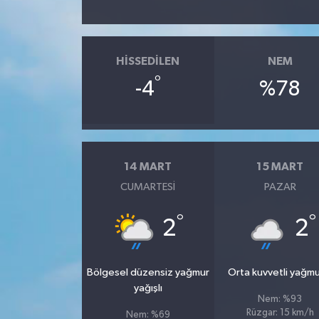
HISSEDILEN
NEM
°
-4
%78
14 MART
15 MART
CUMARTESI
PAZAR
°
°
2
2
Bölgesel düzensiz yağmur
Orta kuvvetli yağmu
yağışlı
Nem: %93
Rüzgar: 15 km/h
Nem: %69