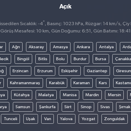
Açık
°
sedilen Sıcaklık: -4
, Basınç: 1023 hPa, Rüzgar: 14 km/s, Çiy 
Görüş Mesafesi: 10 km, Gün Doğumu: 6:51, Gün Batımı: 18:41
ar
Ağrı
Aksaray
Amasya
Ankara
Antalya
Ard
lecik
Bingöl
Bitlis
Bolu
Burdur
Bursa
Çanakka
ığ
Erzincan
Erzurum
Eskişehir
Gaziantep
Giresun
r
Kahramanmaraş
Karabük
Karaman
Kars
Kastam
nya
Kütahya
Malatya
Manisa
Mardin
Mersin
arya
Samsun
Şanlıurfa
Siirt
Sinop
Sivas
Şırnak
Tunceli
Uşak
Van
Yalova
Yozgat
Zonguldak