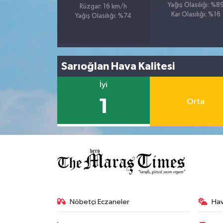
Yağış Olasılığı: %8
Rüzgar: 16 km/h
Kar Olasılığı: %16
Yağış Olasılığı: %74
Sarıoğlan Hava Kalitesi
İyi
1
Orta
Nöbetçi Eczaneler
Ha