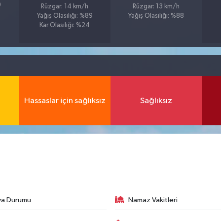
9
Rüzgar: 14 km/h
Rüzgar: 13 km/h
Yağış Olasılığı: %89
Yağış Olasılığı: %88
Kar Olasılığı: %24
Hassaslar için sağlıksız
Sağlıksız
va Durumu
Namaz Vakitleri