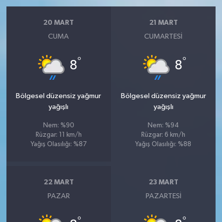
20 MART
21 MART
CUMA
CUMARTESI
°
°
8
8
Bölgesel düzensiz yağmur
Bölgesel düzensiz yağmur
yağışlı
yağışlı
Nem: %90
Nem: %94
Rüzgar: 11 km/h
Rüzgar: 6 km/h
Yağış Olasılığı: %87
Yağış Olasılığı: %88
22 MART
23 MART
PAZAR
PAZARTESI
°
°