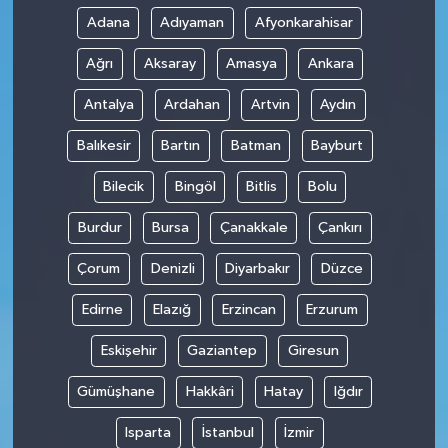
Adana
Adıyaman
Afyonkarahisar
Ağrı
Aksaray
Amasya
Ankara
Antalya
Ardahan
Artvin
Aydın
Balıkesir
Bartın
Batman
Bayburt
Bilecik
Bingöl
Bitlis
Bolu
Burdur
Bursa
Çanakkale
Çankırı
Çorum
Denizli
Diyarbakır
Düzce
Edirne
Elazığ
Erzincan
Erzurum
Eskişehir
Gaziantep
Giresun
Gümüşhane
Hakkâri
Hatay
Iğdır
Isparta
İstanbul
İzmir