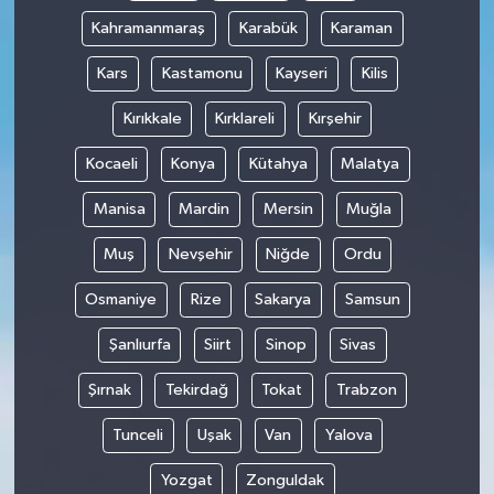
Kahramanmaraş
Karabük
Karaman
Kars
Kastamonu
Kayseri
Kilis
Kırıkkale
Kırklareli
Kırşehir
Kocaeli
Konya
Kütahya
Malatya
Manisa
Mardin
Mersin
Muğla
Muş
Nevşehir
Niğde
Ordu
Osmaniye
Rize
Sakarya
Samsun
Şanlıurfa
Siirt
Sinop
Sivas
Şırnak
Tekirdağ
Tokat
Trabzon
Tunceli
Uşak
Van
Yalova
Yozgat
Zonguldak