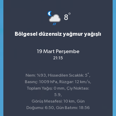
KÜLTÜR&SANAT
°
8
ONİKİŞUBAT
Bölgesel düzensiz yağmur yağışlı
SAĞLIK
SİVİL TOPLUM
19 Mart Perşembe
21:15
SİYASET
°
SOSYAL YAŞAM
Nem: %93, Hissedilen Sıcaklık: 5
,
Basınç: 1009 hPa, Rüzgar: 12 km/s,
SPOR
Toplam Yağış: 0 mm, Çiy Noktası:
5.9,
Görüş Mesafesi: 10 km, Gün
ULUSAL HABERLER
Doğumu: 6:50, Gün Batımı: 18:56