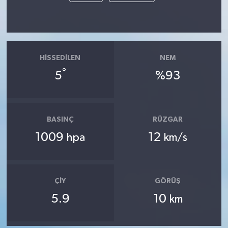
HISSEDILEN
NEM
°
5
%93
BASINÇ
RÜZGAR
1009
12
hpa
km/s
ÇIY
GÖRÜŞ
5.9
10
km