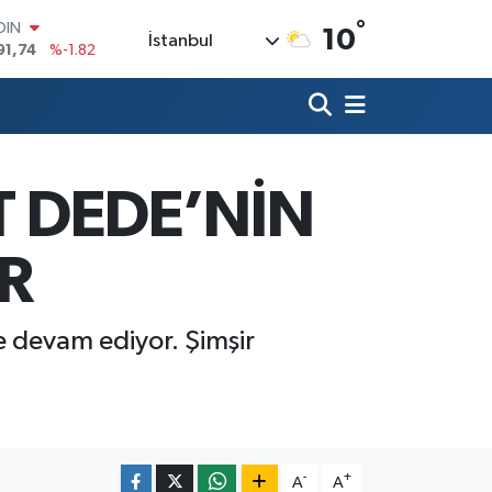
°
OIN
10
İstanbul
91,74
%-1.82
AR
3620
%0.02
O
8690
%0.19
LİN
0380
%0.18
 DEDE’NİN
TIN
2,09000
%0.19
100
R
98,00
%0
 devam ediyor. Şimşir
-
+
A
A