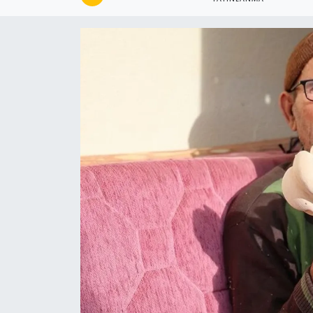
KÜLTÜR&SANAT
ONİKİŞUBAT
SAĞLIK
SİVİL TOPLUM
SİYASET
SOSYAL YAŞAM
SPOR
ULUSAL HABERLER