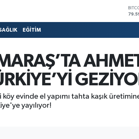
BITC
79.5
DOL
45,4
SAĞLIK
EĞİTİM
EUR
53,3
STER
61,6
ARAŞ’TA AHMET
G.AL
686
BİST
ÜRKİYE’Yİ GEZİYO
14.5
öy evinde el yapımı tahta kaşık üretimine
ye'ye yayılıyor!