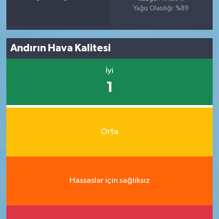
Yağış Olasılığı: %89
Andırın Hava Kalitesi
İyi
1
Orta
Hassaslar için sağlıksız