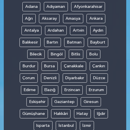
Adana
Adıyaman
Afyonkarahisar
Ağrı
Aksaray
Amasya
Ankara
Antalya
Ardahan
Artvin
Aydın
Balıkesir
Bartın
Batman
Bayburt
Bilecik
Bingöl
Bitlis
Bolu
Burdur
Bursa
Çanakkale
Çankırı
Çorum
Denizli
Diyarbakır
Düzce
Edirne
Elazığ
Erzincan
Erzurum
Eskişehir
Gaziantep
Giresun
Gümüşhane
Hakkâri
Hatay
Iğdır
Isparta
İstanbul
İzmir