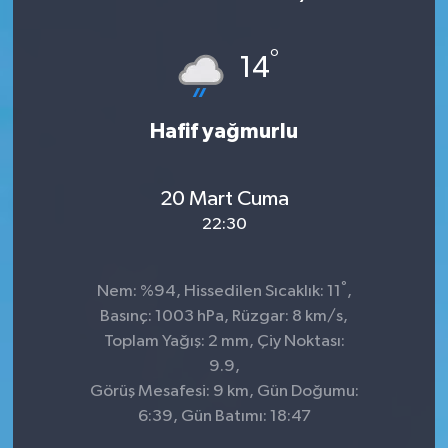
KÜLTÜR&SANAT
°
14
ONİKİŞUBAT
Hafif yağmurlu
SAĞLIK
SİVİL TOPLUM
20 Mart Cuma
22:30
SİYASET
°
SOSYAL YAŞAM
Nem: %94, Hissedilen Sıcaklık: 11
,
Basınç: 1003 hPa, Rüzgar: 8 km/s,
SPOR
Toplam Yağış: 2 mm, Çiy Noktası:
9.9,
Görüş Mesafesi: 9 km, Gün Doğumu:
ULUSAL HABERLER
6:39, Gün Batımı: 18:47