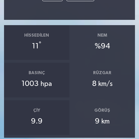
HISSEDILEN
NEM
°
11
%94
BASINÇ
RÜZGAR
1003
8
hpa
km/s
ÇIY
GÖRÜŞ
9.9
9
km