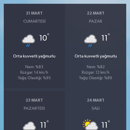
21 MART
22 MART
CUMARTESI
PAZAR
°
°
10
11
Orta kuvvetli yağmurlu
Orta kuvvetli yağmurlu
Nem: %83
Nem: %82
Rüzgar: 14 km/h
Rüzgar: 12 km/h
Yağış Olasılığı: %95
Yağış Olasılığı: %89
23 MART
24 MART
PAZARTESI
SALI
°
°
11
11