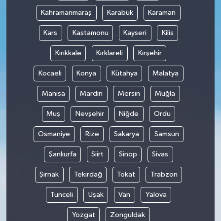
Kahramanmaraş
Karabük
Karaman
Kars
Kastamonu
Kayseri
Kilis
Kırıkkale
Kırklareli
Kırşehir
Kocaeli
Konya
Kütahya
Malatya
Manisa
Mardin
Mersin
Muğla
Muş
Nevşehir
Niğde
Ordu
Osmaniye
Rize
Sakarya
Samsun
Şanlıurfa
Siirt
Sinop
Sivas
Şırnak
Tekirdağ
Tokat
Trabzon
Tunceli
Uşak
Van
Yalova
Yozgat
Zonguldak