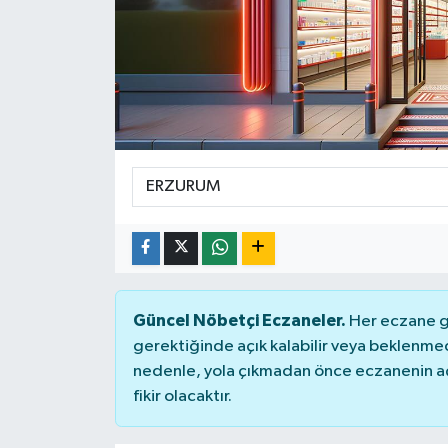
KÜLTÜR&SANAT
ONİKİŞUBAT
SAĞLIK
SİVİL TOPLUM
SİYASET
SOSYAL YAŞAM
Güncel Nöbetçi Eczaneler.
Her eczane ge
SPOR
gerektiğinde açık kalabilir veya beklenme
nedenle, yola çıkmadan önce eczanenin açık
ULUSAL HABERLER
fikir olacaktır.