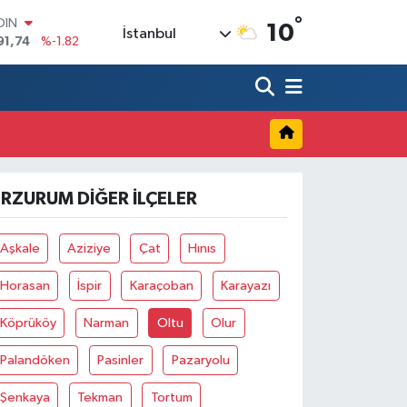
°
OIN
10
İstanbul
91,74
%-1.82
AR
3620
%0.02
O
8690
%0.19
LİN
0380
%0.18
TIN
2,09000
%0.19
ERZURUM DIĞER İLÇELER
100
98,00
%0
Aşkale
Aziziye
Çat
Hınıs
Horasan
İspir
Karaçoban
Karayazı
Köprüköy
Narman
Oltu
Olur
Palandöken
Pasinler
Pazaryolu
Şenkaya
Tekman
Tortum