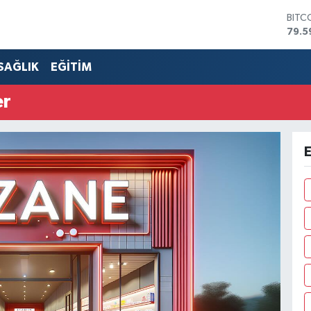
BITC
79.5
DOL
45,4
SAĞLIK
EĞİTİM
EUR
53,3
er
STER
61,6
G.AL
686
BİST
14.5