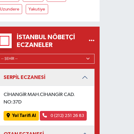
Uzundere
Yakutiye
İSTANBUL NÖBETÇI
ECZANELER
SERPİL ECZANESİ
CİHANGİR MAH.CİHANGİR CAD.
NO:37D
Yol Tarifi Al
0 (212) 251 26 83