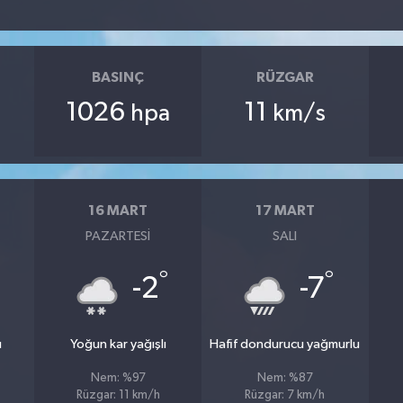
BASINÇ
RÜZGAR
1026
11
hpa
km/s
16 MART
17 MART
PAZARTESI
SALI
°
°
°
-2
-7
ı
Yoğun kar yağışlı
Hafif dondurucu yağmurlu
Nem: %97
Nem: %87
Rüzgar: 11 km/h
Rüzgar: 7 km/h