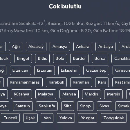
Çok bulutlu
°
sedilen Sıcaklık: -12
, Basınç: 1026 hPa, Rüzgar: 11 km/s, Çiy 
Görüş Mesafesi: 10 km, Gün Doğumu: 6:30, Gün Batımı: 18:1
ar
Ağrı
Aksaray
Amasya
Ankara
Antalya
Ard
lecik
Bingöl
Bitlis
Bolu
Burdur
Bursa
Çanakka
ığ
Erzincan
Erzurum
Eskişehir
Gaziantep
Giresun
r
Kahramanmaraş
Karabük
Karaman
Kars
Kastam
nya
Kütahya
Malatya
Manisa
Mardin
Mersin
arya
Samsun
Şanlıurfa
Siirt
Sinop
Sivas
Şırnak
Tunceli
Uşak
Van
Yalova
Yozgat
Zonguldak