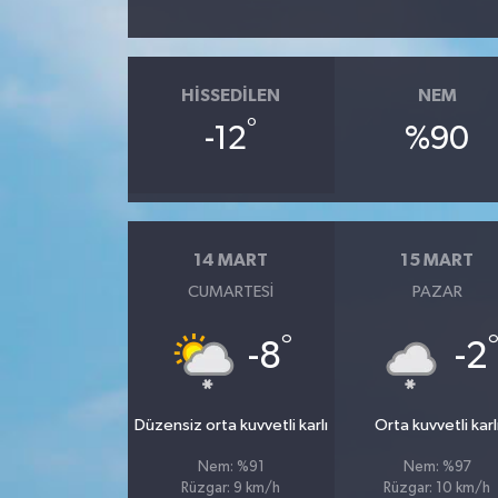
HISSEDILEN
NEM
°
-12
%90
14 MART
15 MART
CUMARTESI
PAZAR
°
-8
-2
Düzensiz orta kuvvetli karlı
Orta kuvvetli karl
Nem: %91
Nem: %97
Rüzgar: 9 km/h
Rüzgar: 10 km/h