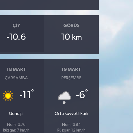
ÇIY
GÖRÜŞ
-10.6
10
km
18 MART
19 MART
ÇARŞAMBA
PERŞEMBE
°
°
-11
-6
Güneşli
Orta kuvvetli karlı
Nem: %76
Nem: %84
Rüzgar: 7 km/h
Rüzgar: 12 km/h