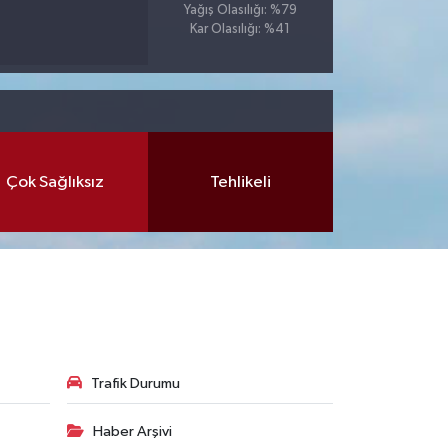
Yağış Olasılığı: %79
Kar Olasılığı: %41
Çok Sağlıksız
Tehlikeli
Trafik Durumu
Haber Arşivi