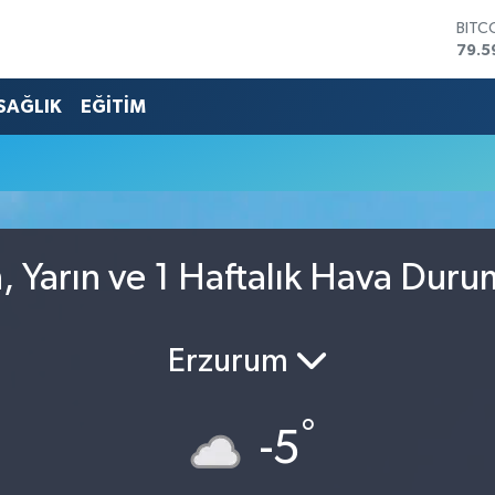
BITC
79.5
DOL
45,4
SAĞLIK
EĞİTİM
EUR
53,3
STER
61,6
G.AL
686
BİST
, Yarın ve 1 Haftalık Hava Duru
14.5
Erzurum
°
-5