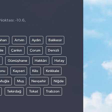
Noktası: -10.6,
9
ahan
Artvin
Aydın
Balıkesir
le
Çankırı
Çorum
Denizli
Gümüşhane
Hakkâri
Hatay
onu
Kayseri
Kilis
Kırıkkale
Muğla
Muş
Nevşehir
Niğde
Tekirdağ
Tokat
Trabzon