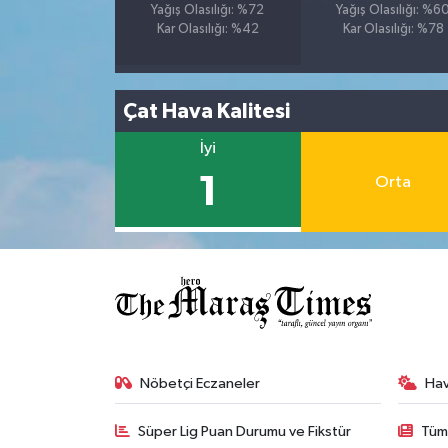
Yağış Olasılığı: %72
Yağış Olasılığı: %6
Kar Olasılığı: %42
Kar Olasılığı: %78
Çat Hava Kalitesi
İyi
1
Orta
Nöbetçi Eczaneler
Ha
Süper Lig Puan Durumu ve Fikstür
Tüm