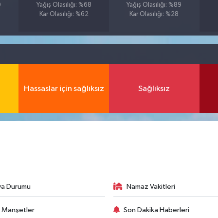
0
Yağış Olasılığı: %68
Yağış Olasılığı: %89
Kar Olasılığı: %62
Kar Olasılığı: %28
Hassaslar için sağlıksız
Sağlıksız
va Durumu
Namaz Vakitleri
 Manşetler
Son Dakika Haberleri