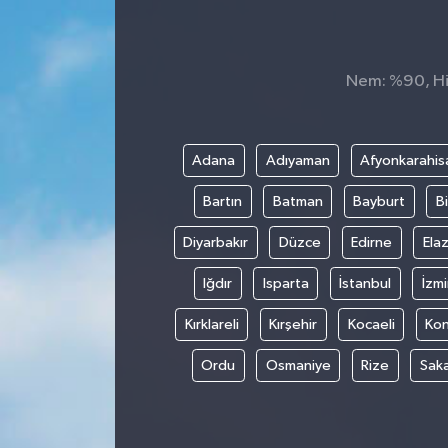
KÜLTÜR&SANAT
Nem: %90, His
ONİKİŞUBAT
SAĞLIK
Adana
Adıyaman
Afyonkarahis
SİVİL TOPLUM
Bartın
Batman
Bayburt
Bi
SİYASET
Diyarbakır
Düzce
Edirne
Elaz
Iğdır
Isparta
İstanbul
İzmi
SOSYAL YAŞAM
Kırklareli
Kırşehir
Kocaeli
Ko
SPOR
Ordu
Osmaniye
Rize
Sak
ULUSAL HABERLER