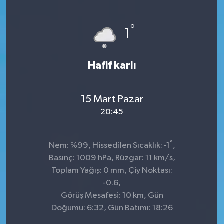
KÜLTÜR&SANAT
°
1
ONİKİŞUBAT
Hafif karlı
SAĞLIK
SİVİL TOPLUM
15 Mart Pazar
20:45
SİYASET
°
SOSYAL YAŞAM
Nem: %99, Hissedilen Sıcaklık: -1
,
Basınç: 1009 hPa, Rüzgar: 11 km/s,
SPOR
Toplam Yağış: 0 mm, Çiy Noktası:
-0.6,
Görüş Mesafesi: 10 km, Gün
ULUSAL HABERLER
Doğumu: 6:32, Gün Batımı: 18:26