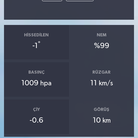
HISSEDILEN
NEM
°
-1
%99
BASINÇ
RÜZGAR
1009
11
hpa
km/s
ÇIY
GÖRÜŞ
-0.6
10
km