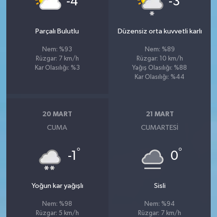
-4
-3
Parçalı Bulutlu
Düzensiz orta kuvvetli karlı
Nem: %93
Nem: %89
Rüzgar: 7 km/h
Rüzgar: 10 km/h
Kar Olasılığı: %3
Yağış Olasılığı: %88
Kar Olasılığı: %44
20 MART
21 MART
CUMA
CUMARTESI
°
°
-1
0
Yoğun kar yağışlı
Sisli
Nem: %98
Nem: %94
Rüzgar: 5 km/h
Rüzgar: 7 km/h