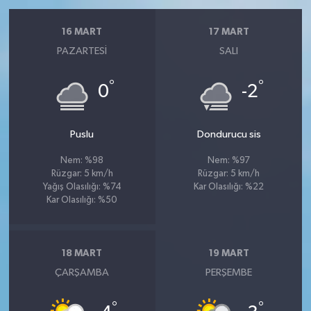
16 MART
17 MART
PAZARTESI
SALI
°
°
0
-2
Puslu
Dondurucu sis
Nem: %98
Nem: %97
Rüzgar: 5 km/h
Rüzgar: 5 km/h
Yağış Olasılığı: %74
Kar Olasılığı: %22
Kar Olasılığı: %50
18 MART
19 MART
ÇARŞAMBA
PERŞEMBE
°
°