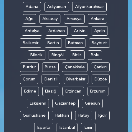
Adana
Adıyaman
Afyonkarahisar
Ağrı
Aksaray
Amasya
Ankara
Antalya
Ardahan
Artvin
Aydın
Balıkesir
Bartın
Batman
Bayburt
Bilecik
Bingöl
Bitlis
Bolu
Burdur
Bursa
Çanakkale
Çankırı
Çorum
Denizli
Diyarbakır
Düzce
Edirne
Elazığ
Erzincan
Erzurum
Eskişehir
Gaziantep
Giresun
Gümüşhane
Hakkâri
Hatay
Iğdır
Isparta
İstanbul
İzmir