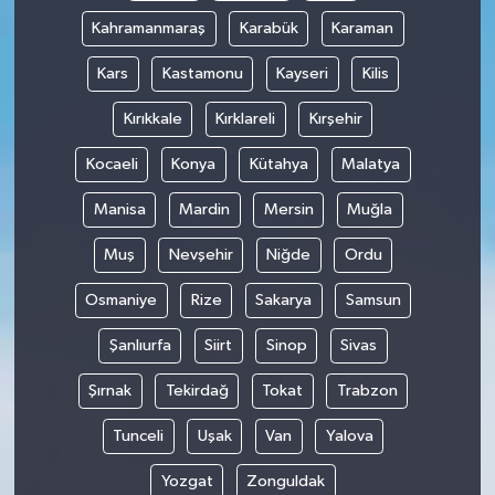
Kahramanmaraş
Karabük
Karaman
Kars
Kastamonu
Kayseri
Kilis
Kırıkkale
Kırklareli
Kırşehir
Kocaeli
Konya
Kütahya
Malatya
Manisa
Mardin
Mersin
Muğla
Muş
Nevşehir
Niğde
Ordu
Osmaniye
Rize
Sakarya
Samsun
Şanlıurfa
Siirt
Sinop
Sivas
Şırnak
Tekirdağ
Tokat
Trabzon
Tunceli
Uşak
Van
Yalova
Yozgat
Zonguldak