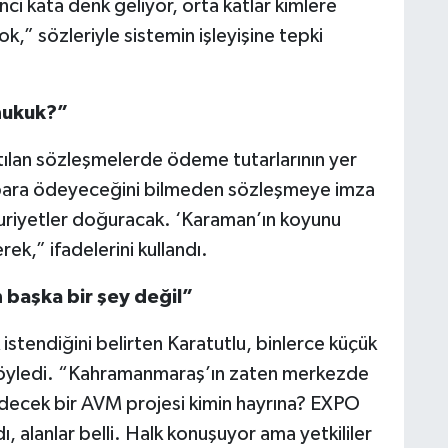
ci kata denk geliyor, orta katlar kimlere
yok,” sözleriyle sistemin işleyişine tepki
hukuk?”
atılan sözleşmelerde ödeme tutarlarının yer
ç para ödeyeceğini bilmeden sözleşmeye imza
duriyetler doğuracak. ‘Karaman’ın koyunu
ek,” ifadelerini kullandı.
 başka bir şey değil”
tendiğini belirten Karatutlu, binlerce küçük
söyledi. “Kahramanmaraş’ın zaten merkezde
 edecek bir AVM projesi kimin hayrına? EXPO
, alanlar belli. Halk konuşuyor ama yetkililer