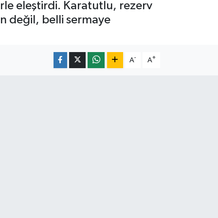
le eleştirdi. Karatutlu, rezerv
ın değil, belli sermaye
-
+
A
A