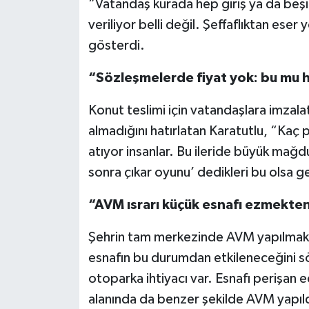
“Vatandaş kurada hep giriş ya da beşin
veriliyor belli değil. Şeffaflıktan eser 
gösterdi.
“Sözleşmelerde fiyat yok: bu mu 
Konut teslimi için vatandaşlara imzal
almadığını hatırlatan Karatutlu, “Ka
atıyor insanlar. Bu ileride büyük mağ
sonra çıkar oyunu’ dedikleri bu olsa ger
“AVM ısrarı küçük esnafı ezmekten
Şehrin tam merkezinde AVM yapılmak is
esnafın bu durumdan etkileneceğini 
otoparka ihtiyacı var. Esnafı perişan
alanında da benzer şekilde AVM yapıldı