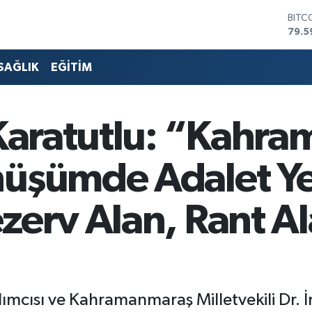
BITC
79.5
DOL
45,4
SAĞLIK
EĞİTİM
EUR
53,3
STER
61,6
 Karatutlu: “Kahr
G.AL
686
BİST
üşümde Adalet Ye
14.5
zerv Alan, Rant A
ımcısı ve Kahramanmaraş Milletvekili Dr. İ