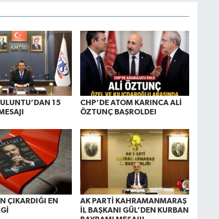
BULUNTU’DAN 15
CHP’DE ATOM KARINCA ALİ
MESAJI
ÖZTUNÇ BAŞROLDE!
N ÇIKARDIĞI EN
AK PARTİ KAHRAMANMARAŞ
Gİ
İL BAŞKANI GÜL’DEN KURBAN