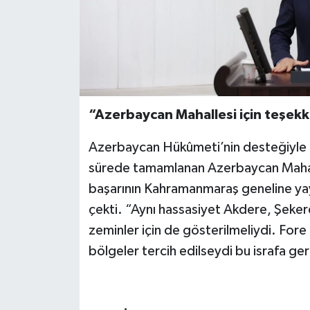
“Azerbaycan Mahallesi için teşek
Azerbaycan Hükûmeti’nin desteğiyle E
sürede tamamlanan Azerbaycan Mahalles
başarının Kahramanmaraş geneline yay
çekti. “Aynı hassasiyet Akdere, Şekerd
zeminler için de gösterilmeliydi. Fore
bölgeler tercih edilseydi bu israfa ge