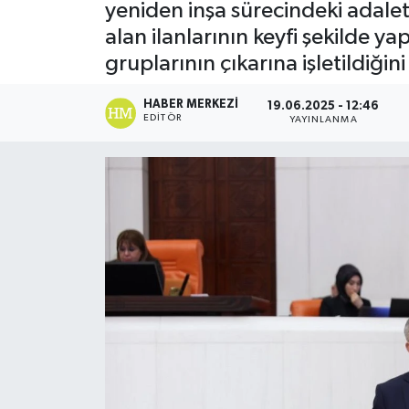
yeniden inşa sürecindeki adalets
KÜLTÜR&SANAT
alan ilanlarının keyfi şekilde y
gruplarının çıkarına işletildiğini 
ONİKİŞUBAT
HABER MERKEZI
19.06.2025 - 12:46
EDITÖR
YAYINLANMA
SAĞLIK
SİVİL TOPLUM
SİYASET
SOSYAL YAŞAM
SPOR
ULUSAL HABERLER