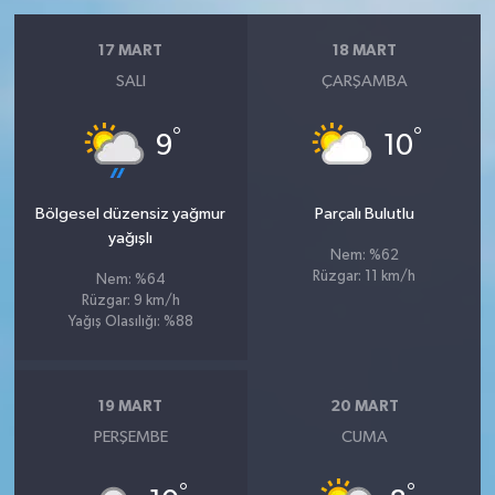
17 MART
18 MART
SALI
ÇARŞAMBA
°
°
9
10
Bölgesel düzensiz yağmur
Parçalı Bulutlu
yağışlı
Nem: %62
Rüzgar: 11 km/h
Nem: %64
Rüzgar: 9 km/h
Yağış Olasılığı: %88
19 MART
20 MART
PERŞEMBE
CUMA
°
°