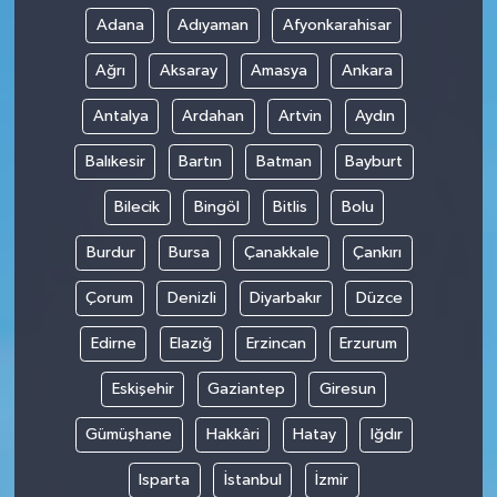
Adana
Adıyaman
Afyonkarahisar
Ağrı
Aksaray
Amasya
Ankara
Antalya
Ardahan
Artvin
Aydın
Balıkesir
Bartın
Batman
Bayburt
Bilecik
Bingöl
Bitlis
Bolu
Burdur
Bursa
Çanakkale
Çankırı
Çorum
Denizli
Diyarbakır
Düzce
Edirne
Elazığ
Erzincan
Erzurum
Eskişehir
Gaziantep
Giresun
Gümüşhane
Hakkâri
Hatay
Iğdır
Isparta
İstanbul
İzmir