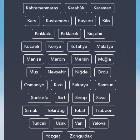
Kahramanmaraş
Karabük
Karaman
Kars
Kastamonu
Kayseri
Kilis
Kırıkkale
Kırklareli
Kırşehir
Kocaeli
Konya
Kütahya
Malatya
Manisa
Mardin
Mersin
Muğla
Muş
Nevşehir
Niğde
Ordu
Osmaniye
Rize
Sakarya
Samsun
Şanlıurfa
Siirt
Sinop
Sivas
Şırnak
Tekirdağ
Tokat
Trabzon
Tunceli
Uşak
Van
Yalova
Yozgat
Zonguldak