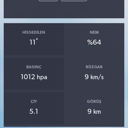
HISSEDILEN
NEM
°
11
%64
BASINÇ
RÜZGAR
1012
9
hpa
km/s
ÇIY
GÖRÜŞ
5.1
9
km