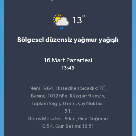
KÜLTÜR&SANAT
°
13
ONİKİŞUBAT
Bölgesel düzensiz yağmur yağışlı
SAĞLIK
SİVİL TOPLUM
16 Mart Pazartesi
13:45
SİYASET
°
SOSYAL YAŞAM
Nem: %64, Hissedilen Sıcaklık: 11
,
Basınç: 1012 hPa, Rüzgar: 9 km/s,
SPOR
Toplam Yağış: 0 mm, Çiy Noktası:
5.1,
Görüş Mesafesi: 9 km, Gün Doğumu:
ULUSAL HABERLER
6:54, Gün Batımı: 18:51