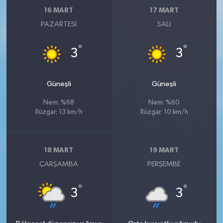
16 MART
17 MART
PAZARTESI
SALI
°
°
3
3
Güneşli
Güneşli
Nem: %68
Nem: %60
Rüzgar: 13 km/h
Rüzgar: 10 km/h
18 MART
19 MART
ÇARŞAMBA
PERŞEMBE
°
°
3
3