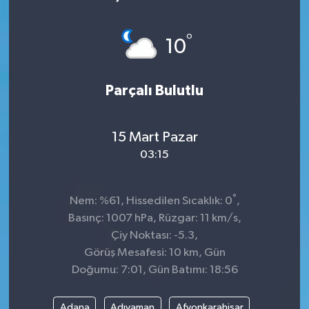
KÜLTÜR&SANAT
°
10
ONİKİŞUBAT
Parçalı Bulutlu
SAĞLIK
SİVİL TOPLUM
15 Mart Pazar
03:15
SİYASET
°
SOSYAL YAŞAM
Nem: %61, Hissedilen Sıcaklık: 0
,
Basınç: 1007 hPa, Rüzgar: 11 km/s,
SPOR
Çiy Noktası: -5.3,
Görüş Mesafesi: 10 km, Gün
Doğumu: 7:01, Gün Batımı: 18:56
ULUSAL HABERLER
Adana
Adıyaman
Afyonkarahisar