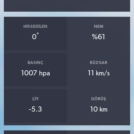
HISSEDILEN
NEM
°
0
%61
BASINÇ
RÜZGAR
1007
11
hpa
km/s
ÇIY
GÖRÜŞ
-5.3
10
km