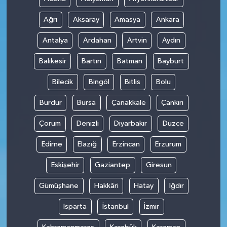
Ağrı
Aksaray
Amasya
Ankara
Antalya
Ardahan
Artvin
Aydın
Balıkesir
Bartın
Batman
Bayburt
Bilecik
Bingöl
Bitlis
Bolu
Burdur
Bursa
Çanakkale
Çankırı
Çorum
Denizli
Diyarbakır
Düzce
Edirne
Elazığ
Erzincan
Erzurum
Eskişehir
Gaziantep
Giresun
Gümüşhane
Hakkâri
Hatay
Iğdır
Isparta
İstanbul
İzmir