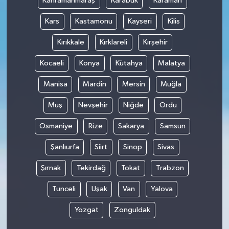
Kahramanmaraş
Karabük
Karaman
Kars
Kastamonu
Kayseri
Kilis
Kırıkkale
Kırklareli
Kırşehir
Kocaeli
Konya
Kütahya
Malatya
Manisa
Mardin
Mersin
Muğla
Muş
Nevşehir
Niğde
Ordu
Osmaniye
Rize
Sakarya
Samsun
Şanlıurfa
Siirt
Sinop
Sivas
Şırnak
Tekirdağ
Tokat
Trabzon
Tunceli
Uşak
Van
Yalova
Yozgat
Zonguldak