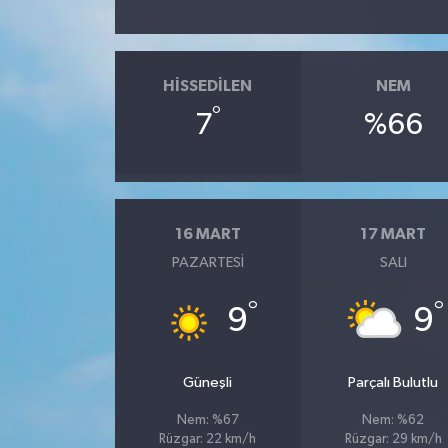
HISSEDILEN
NEM
°
7
%66
16 MART
17 MART
PAZARTESI
SALI
°
°
9
9
Güneşli
Parçalı Bulutlu
Nem: %67
Nem: %62
Rüzgar: 22 km/h
Rüzgar: 29 km/h