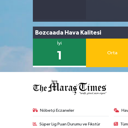
Bozcaada Hava Kalitesi
İyi
1
Orta
Nöbetçi Eczaneler
Ha
Süper Lig Puan Durumu ve Fikstür
Tüm