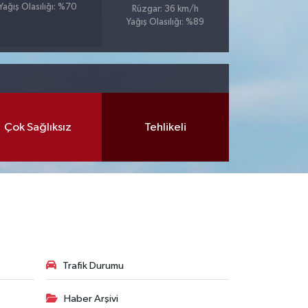
Yağış Olasılığı: %70
Rüzgar: 36 km/h
Yağış Olasılığı: %89
Çok Sağlıksız
Tehlikeli
Trafik Durumu
Haber Arşivi