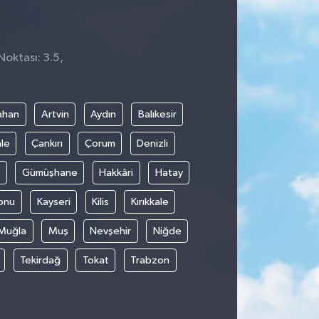
Noktası: 3.5,
2
ahan
Artvin
Aydın
Balıkesir
le
Çankırı
Çorum
Denizli
Gümüşhane
Hakkâri
Hatay
onu
Kayseri
Kilis
Kırıkkale
Muğla
Muş
Nevşehir
Niğde
Tekirdağ
Tokat
Trabzon