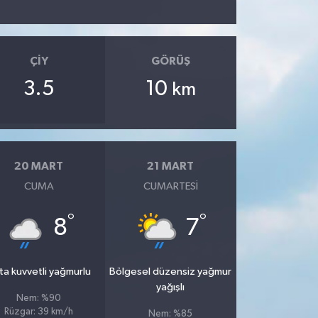
ÇIY
GÖRÜŞ
3.5
10
km
20 MART
21 MART
CUMA
CUMARTESI
°
°
8
7
ta kuvvetli yağmurlu
Bölgesel düzensiz yağmur
yağışlı
Nem: %90
Rüzgar: 39 km/h
Nem: %85