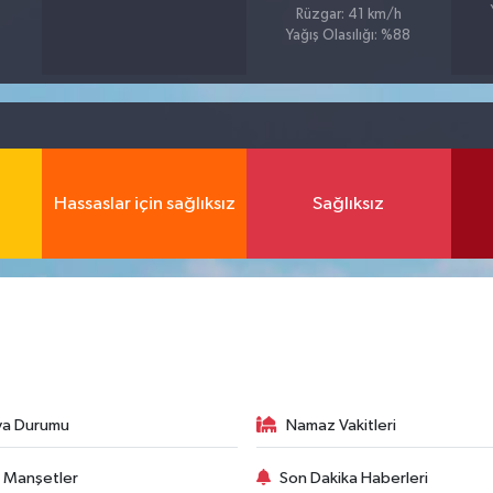
Rüzgar: 41 km/h
Yağış Olasılığı: %88
Hassaslar için sağlıksız
Sağlıksız
va Durumu
Namaz Vakitleri
 Manşetler
Son Dakika Haberleri