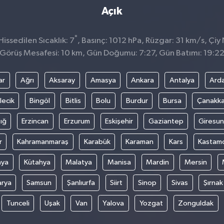
Açık
°
issedilen Sıcaklık: 7
, Basınç: 1012 hPa, Rüzgar: 31 km/s, Çiy 
Görüş Mesafesi: 10 km, Gün Doğumu: 7:27, Gün Batımı: 19:2
ar
Ağrı
Aksaray
Amasya
Ankara
Antalya
Ard
lecik
Bingöl
Bitlis
Bolu
Burdur
Bursa
Çanakka
ığ
Erzincan
Erzurum
Eskişehir
Gaziantep
Giresun
r
Kahramanmaraş
Karabük
Karaman
Kars
Kastam
nya
Kütahya
Malatya
Manisa
Mardin
Mersin
arya
Samsun
Şanlıurfa
Siirt
Sinop
Sivas
Şırnak
Tunceli
Uşak
Van
Yalova
Yozgat
Zonguldak