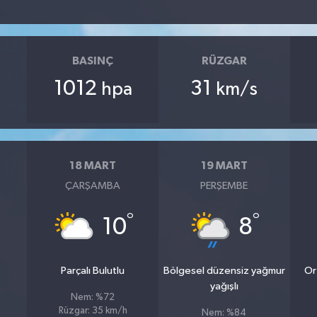
BASINÇ
RÜZGAR
1012
31
hpa
km/s
18 MART
19 MART
ÇARŞAMBA
PERŞEMBE
°
°
10
8
Parçalı Bulutlu
Bölgesel düzensiz yağmur
Or
yağışlı
Nem: %72
Rüzgar: 35 km/h
Nem: %84