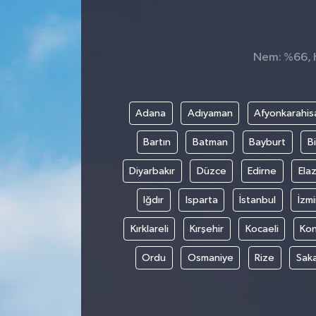
KÜLTÜR&SANAT
Nem: %66, H
ONİKİŞUBAT
SAĞLIK
Adana
Adıyaman
Afyonkarahis
SİVİL TOPLUM
Bartın
Batman
Bayburt
Bi
SİYASET
Diyarbakır
Düzce
Edirne
Elaz
Iğdır
Isparta
İstanbul
İzmi
SOSYAL YAŞAM
Kırklareli
Kırşehir
Kocaeli
Ko
SPOR
Ordu
Osmaniye
Rize
Sak
ULUSAL HABERLER