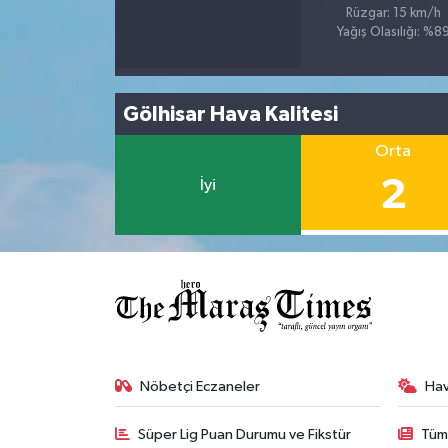
Rüzgar: 15 km/h
Yağış Olasılığı: %8
Gölhisar Hava Kalitesi
Orta
2
İyi
Nöbetçi Eczaneler
Ha
Süper Lig Puan Durumu ve Fikstür
Tüm