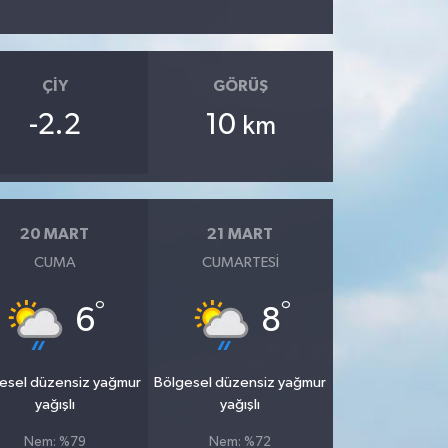
ÇIY
GÖRÜŞ
-2.2
10
km
20 MART
21 MART
CUMA
CUMARTESI
°
°
6
8
esel düzensiz yağmur
Bölgesel düzensiz yağmur
yağışlı
yağışlı
Nem: %79
Nem: %72