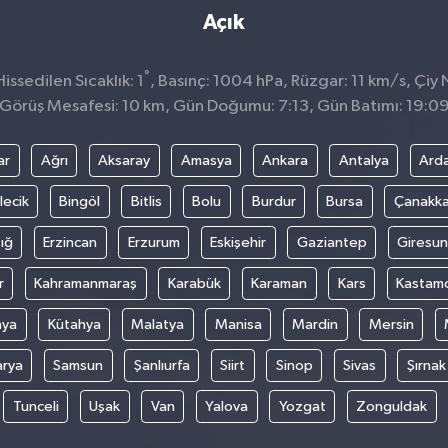
Açık
°
ssedilen Sıcaklık: 1
, Basınç: 1004 hPa, Rüzgar: 11 km/s, Çiy N
Görüş Mesafesi: 10 km, Gün Doğumu: 7:13, Gün Batımı: 19:0
ar
Ağrı
Aksaray
Amasya
Ankara
Antalya
Ard
lecik
Bingöl
Bitlis
Bolu
Burdur
Bursa
Çanakka
ığ
Erzincan
Erzurum
Eskişehir
Gaziantep
Giresun
r
Kahramanmaraş
Karabük
Karaman
Kars
Kastam
nya
Kütahya
Malatya
Manisa
Mardin
Mersin
arya
Samsun
Şanlıurfa
Siirt
Sinop
Sivas
Şırnak
Tunceli
Uşak
Van
Yalova
Yozgat
Zonguldak