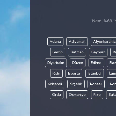
KÜLTÜR&SANAT
Nem: %69, Hi
ONİKİŞUBAT
SAĞLIK
Adana
Adıyaman
Afyonkarahis
SİVİL TOPLUM
Bartın
Batman
Bayburt
Bi
SİYASET
Diyarbakır
Düzce
Edirne
Elaz
Iğdır
Isparta
İstanbul
İzmi
SOSYAL YAŞAM
Kırklareli
Kırşehir
Kocaeli
Ko
SPOR
Ordu
Osmaniye
Rize
Sak
ULUSAL HABERLER