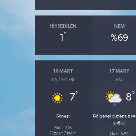
HISSEDILEN
NEM
°
1
%69
16 MART
17 MART
PAZARTESI
SALI
°
°
7
8
Güneşli
Bölgesel düzensiz y
yağışlı
Nem: %56
Rüzgar: 7 km/h
Nem: %59