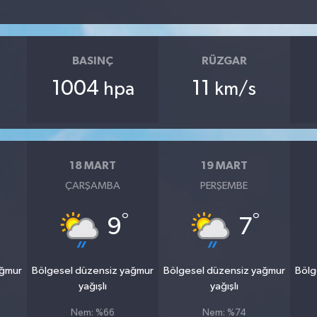
BASINÇ
RÜZGAR
1004
11
hpa
km/s
18 MART
19 MART
ÇARŞAMBA
PERŞEMBE
°
°
9
7
ağmur
Bölgesel düzensiz yağmur
Bölgesel düzensiz yağmur
Bölg
yağışlı
yağışlı
Nem: %66
Nem: %74