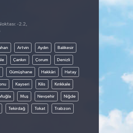
oktası: -2.2,
9
ahan
Artvin
Aydın
Balıkesir
le
Çankırı
Çorum
Denizli
Gümüşhane
Hakkâri
Hatay
onu
Kayseri
Kilis
Kırıkkale
Muğla
Muş
Nevşehir
Niğde
Tekirdağ
Tokat
Trabzon