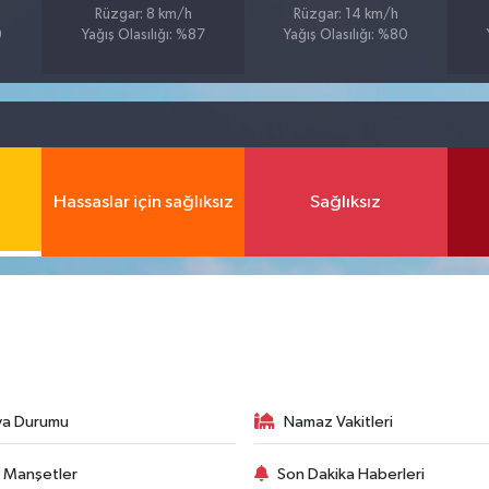
Rüzgar: 8 km/h
Rüzgar: 14 km/h
9
Yağış Olasılığı: %87
Yağış Olasılığı: %80
Hassaslar için sağlıksız
Sağlıksız
va Durumu
Namaz Vakitleri
 Manşetler
Son Dakika Haberleri