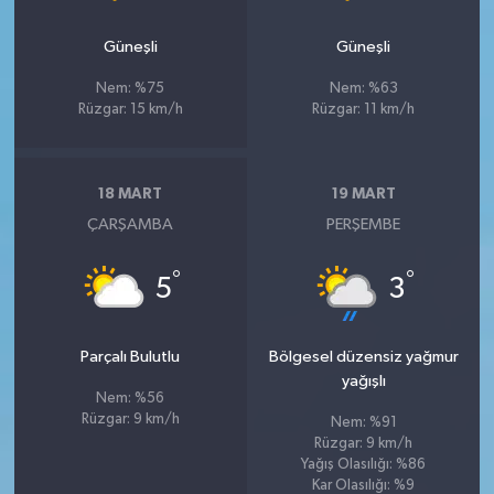
Güneşli
Güneşli
Nem: %75
Nem: %63
Rüzgar: 15 km/h
Rüzgar: 11 km/h
18 MART
19 MART
ÇARŞAMBA
PERŞEMBE
°
°
5
3
Parçalı Bulutlu
Bölgesel düzensiz yağmur
yağışlı
Nem: %56
Rüzgar: 9 km/h
Nem: %91
Rüzgar: 9 km/h
Yağış Olasılığı: %86
Kar Olasılığı: %9