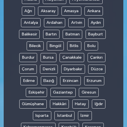
Ağrı
Aksaray
Amasya
Ankara
Antalya
Ardahan
Artvin
Aydın
Balıkesir
Bartın
Batman
Bayburt
Bilecik
Bingöl
Bitlis
Bolu
Burdur
Bursa
Çanakkale
Çankırı
Çorum
Denizli
Diyarbakır
Düzce
Edirne
Elazığ
Erzincan
Erzurum
Eskişehir
Gaziantep
Giresun
Gümüşhane
Hakkâri
Hatay
Iğdır
Isparta
İstanbul
İzmir