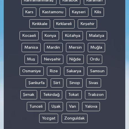
Kahramanmaraş
Karabük
Karaman
Kars
Kastamonu
Kayseri
Kilis
Kırıkkale
Kırklareli
Kırşehir
Kocaeli
Konya
Kütahya
Malatya
Manisa
Mardin
Mersin
Muğla
Muş
Nevşehir
Niğde
Ordu
Osmaniye
Rize
Sakarya
Samsun
Şanlıurfa
Siirt
Sinop
Sivas
Şırnak
Tekirdağ
Tokat
Trabzon
Tunceli
Uşak
Van
Yalova
Yozgat
Zonguldak