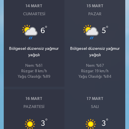
14 MART
15 MART
CUMARTESI
PAZAR
°
°
6
5
Bölgesel düzensiz yağmur
Bölgesel düzensiz yağmur
yağışlı
yağışlı
Nem: %61
Nem: %67
Rüzgar: 8 km/h
Rüzgar: 19 km/h
Yağış Olasılığı: %89
Yağış Olasılığı: %84
16 MART
17 MART
PAZARTESI
SALI
°
°
3
3