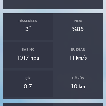
HISSEDILEN
NEM
°
3
%85
BASINÇ
RÜZGAR
1017
11
hpa
km/s
ÇIY
GÖRÜŞ
0.7
10
km