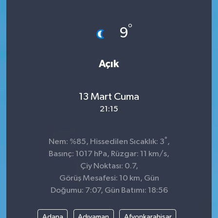
KÜLTÜR&SANAT
°
9
ONİKİŞUBAT
Açık
SAĞLIK
SİVİL TOPLUM
13 Mart Cuma
21:15
SİYASET
°
SOSYAL YAŞAM
Nem: %85, Hissedilen Sıcaklık: 3
,
Basınç: 1017 hPa, Rüzgar: 11 km/s,
SPOR
Çiy Noktası: 0.7,
Görüş Mesafesi: 10 km, Gün
Doğumu: 7:07, Gün Batımı: 18:56
ULUSAL HABERLER
Adana
Adıyaman
Afyonkarahisar