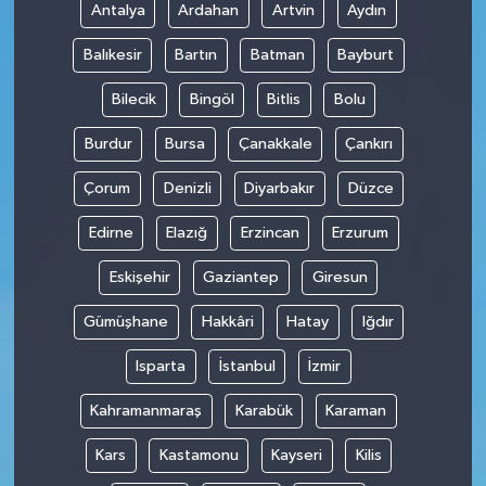
Antalya
Ardahan
Artvin
Aydın
Balıkesir
Bartın
Batman
Bayburt
Bilecik
Bingöl
Bitlis
Bolu
Burdur
Bursa
Çanakkale
Çankırı
Çorum
Denizli
Diyarbakır
Düzce
Edirne
Elazığ
Erzincan
Erzurum
Eskişehir
Gaziantep
Giresun
Gümüşhane
Hakkâri
Hatay
Iğdır
Isparta
İstanbul
İzmir
Kahramanmaraş
Karabük
Karaman
Kars
Kastamonu
Kayseri
Kilis