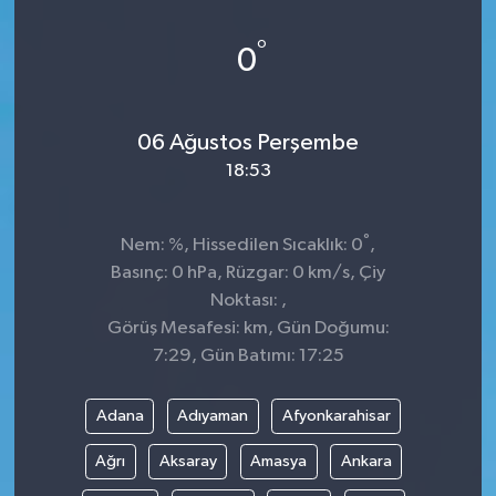
KÜLTÜR&SANAT
°
0
ONİKİŞUBAT
06 Ağustos Perşembe
SAĞLIK
18:53
SİVİL TOPLUM
°
Nem: %, Hissedilen Sıcaklık: 0
,
SİYASET
Basınç: 0 hPa, Rüzgar: 0 km/s, Çiy
Noktası: ,
SOSYAL YAŞAM
Görüş Mesafesi: km, Gün Doğumu:
7:29, Gün Batımı: 17:25
SPOR
Adana
Adıyaman
Afyonkarahisar
ULUSAL HABERLER
Ağrı
Aksaray
Amasya
Ankara