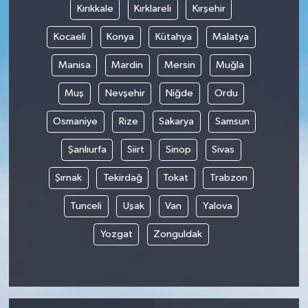
Kırıkkale
Kırklareli
Kırşehir
Kocaeli
Konya
Kütahya
Malatya
Manisa
Mardin
Mersin
Muğla
Muş
Nevşehir
Niğde
Ordu
Osmaniye
Rize
Sakarya
Samsun
Şanlıurfa
Siirt
Sinop
Sivas
Şırnak
Tekirdağ
Tokat
Trabzon
Tunceli
Uşak
Van
Yalova
Yozgat
Zonguldak