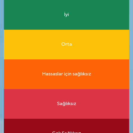
İyi
Orta
Hassaslar için sağlıksız
Sağlıksız