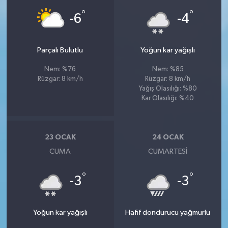
°
°
-6
-4
Parçalı Bulutlu
Yoğun kar yağışlı
Nem: %76
Nem: %85
Rüzgar: 8 km/h
Rüzgar: 8 km/h
Yağış Olasılığı: %80
Kar Olasılığı: %40
23 OCAK
24 OCAK
CUMA
CUMARTESI
°
°
-3
-3
Yoğun kar yağışlı
Hafif dondurucu yağmurlu