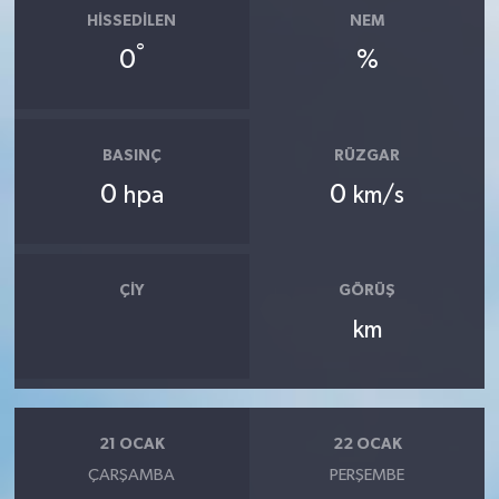
HISSEDILEN
NEM
°
0
%
BASINÇ
RÜZGAR
0
0
hpa
km/s
ÇIY
GÖRÜŞ
km
21 OCAK
22 OCAK
ÇARŞAMBA
PERŞEMBE