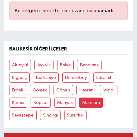
Bu bölgede nöbetçi bir eczane bulunamadı.
BALIKESIR DIĞER İLÇELER
Altıeylül
Ayvalık
Balya
Bandırma
Bigadiç
Burhaniye
Dursunbey
Edremit
Erdek
Gömeç
Gönen
Havran
İvrindi
Karesi
Kepsut
Manyas
Marmara
Savaştepe
Sındırgı
Susurluk