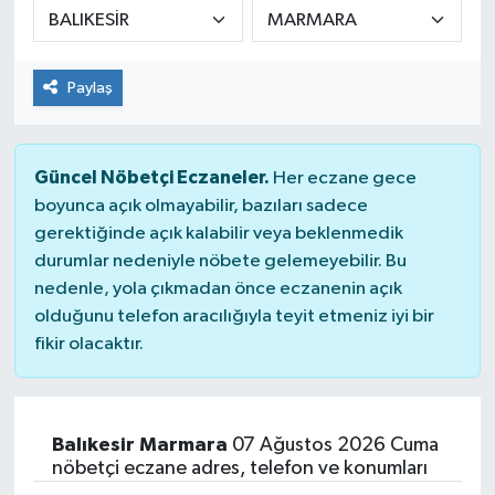
KÜLTÜR&SANAT
Paylaş
ONİKİŞUBAT
SAĞLIK
Güncel Nöbetçi Eczaneler.
Her eczane gece
boyunca açık olmayabilir, bazıları sadece
SİVİL TOPLUM
gerektiğinde açık kalabilir veya beklenmedik
durumlar nedeniyle nöbete gelemeyebilir. Bu
SİYASET
nedenle, yola çıkmadan önce eczanenin açık
olduğunu telefon aracılığıyla teyit etmeniz iyi bir
SOSYAL YAŞAM
fikir olacaktır.
SPOR
ULUSAL HABERLER
Balıkesir Marmara
07 Ağustos 2026 Cuma
nöbetçi eczane adres, telefon ve konumları