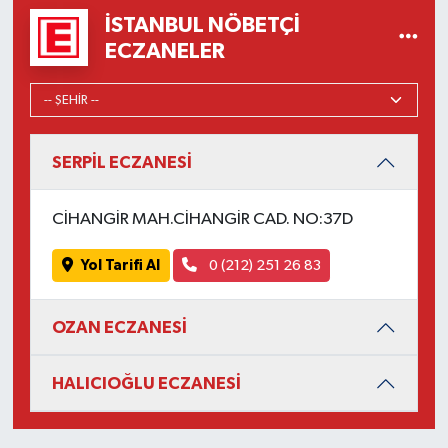
İSTANBUL NÖBETÇI
ECZANELER
SERPİL ECZANESİ
CİHANGİR MAH.CİHANGİR CAD. NO:37D
Yol Tarifi Al
0 (212) 251 26 83
OZAN ECZANESİ
HALICIOĞLU ECZANESİ