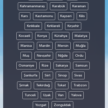
Kahramanmaraş
Karabük
Karaman
Kars
Kastamonu
Kayseri
Kilis
Kırıkkale
Kırklareli
Kırşehir
Kocaeli
Konya
Kütahya
Malatya
Manisa
Mardin
Mersin
Muğla
Muş
Nevşehir
Niğde
Ordu
Osmaniye
Rize
Sakarya
Samsun
Şanlıurfa
Siirt
Sinop
Sivas
Şırnak
Tekirdağ
Tokat
Trabzon
Tunceli
Uşak
Van
Yalova
Yozgat
Zonguldak