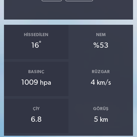
HISSEDILEN
NEM
°
16
%53
BASINÇ
RÜZGAR
1009
4
hpa
km/s
ÇIY
GÖRÜŞ
6.8
5
km