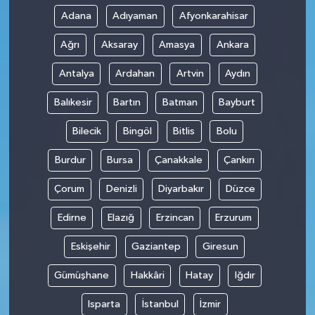
Adana
Adıyaman
Afyonkarahisar
Ağrı
Aksaray
Amasya
Ankara
Antalya
Ardahan
Artvin
Aydın
Balıkesir
Bartın
Batman
Bayburt
Bilecik
Bingöl
Bitlis
Bolu
Burdur
Bursa
Çanakkale
Çankırı
Çorum
Denizli
Diyarbakır
Düzce
Edirne
Elazığ
Erzincan
Erzurum
Eskişehir
Gaziantep
Giresun
Gümüşhane
Hakkâri
Hatay
Iğdır
Isparta
İstanbul
İzmir