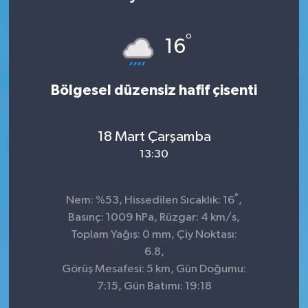
KÜLTÜR&SANAT
°
16
ONİKİŞUBAT
Bölgesel düzensiz hafif çisenti
SAĞLIK
SİVİL TOPLUM
18 Mart Çarşamba
13:30
SİYASET
°
SOSYAL YAŞAM
Nem: %53, Hissedilen Sıcaklık: 16
,
Basınç: 1009 hPa, Rüzgar: 4 km/s,
SPOR
Toplam Yağış: 0 mm, Çiy Noktası:
6.8,
Görüş Mesafesi: 5 km, Gün Doğumu:
ULUSAL HABERLER
7:15, Gün Batımı: 19:18