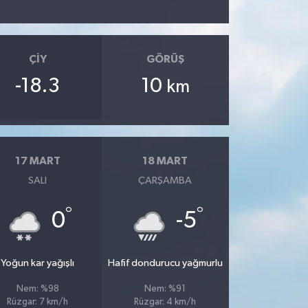
ÇIY
GÖRÜŞ
-18.3
10
km
17 MART
18 MART
SALI
ÇARŞAMBA
°
°
0
-5
Yoğun kar yağışlı
Hafif dondurucu yağmurlu
Nem: %98
Nem: %91
Rüzgar: 7 km/h
Rüzgar: 4 km/h