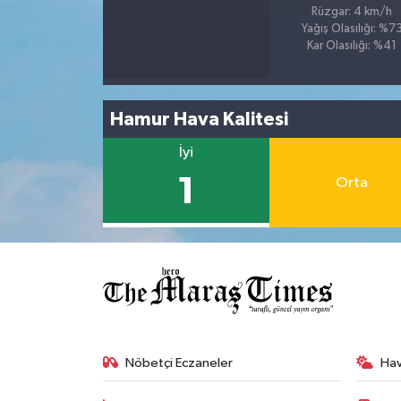
Rüzgar: 4 km/h
Yağış Olasılığı: %7
Kar Olasılığı: %41
Hamur Hava Kalitesi
İyi
1
Orta
Nöbetçi Eczaneler
Ha