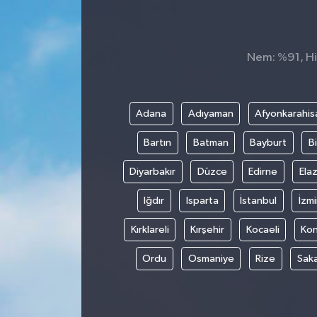
KÜLTÜR&SANAT
Nem: %91, His
ONİKİŞUBAT
SAĞLIK
Adana
Adıyaman
Afyonkarahis
SİVİL TOPLUM
Bartın
Batman
Bayburt
Bi
SİYASET
Diyarbakır
Düzce
Edirne
Elaz
Iğdır
Isparta
İstanbul
İzmi
SOSYAL YAŞAM
Kırklareli
Kırşehir
Kocaeli
Ko
SPOR
Ordu
Osmaniye
Rize
Sak
ULUSAL HABERLER