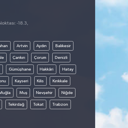
Noktası: -18.3,
ahan
Artvin
Aydın
Balıkesir
le
Çankırı
Çorum
Denizli
Gümüşhane
Hakkâri
Hatay
onu
Kayseri
Kilis
Kırıkkale
Muğla
Muş
Nevşehir
Niğde
Tekirdağ
Tokat
Trabzon