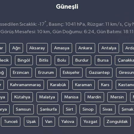
Güneşli
°
sedilen Sıcaklık: -17
, Basınç: 1041 hPa, Rüzgar: 11 km/s, Çiy 
Görüş Mesafesi: 10 km, Gün Doğumu: 6:24, Gün Batımı: 18:11
ar
Ağrı
Aksaray
Amasya
Ankara
Antalya
Ard
lecik
Bingöl
Bitlis
Bolu
Burdur
Bursa
Çanakka
ığ
Erzincan
Erzurum
Eskişehir
Gaziantep
Giresun
r
Kahramanmaraş
Karabük
Karaman
Kars
Kastam
nya
Kütahya
Malatya
Manisa
Mardin
Mersin
arya
Samsun
Şanlıurfa
Siirt
Sinop
Sivas
Şırnak
Tunceli
Uşak
Van
Yalova
Yozgat
Zonguldak