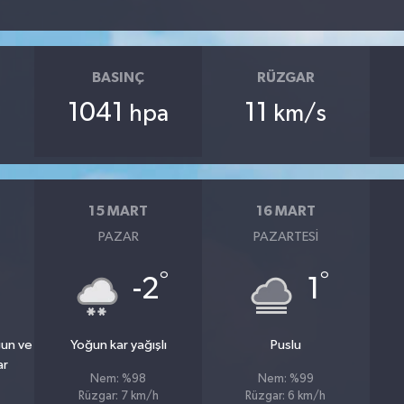
BASINÇ
RÜZGAR
1041
11
hpa
km/s
15 MART
16 MART
PAZAR
PAZARTESI
°
°
-2
1
ğun ve
Yoğun kar yağışlı
Puslu
ar
Nem: %98
Nem: %99
Rüzgar: 7 km/h
Rüzgar: 6 km/h