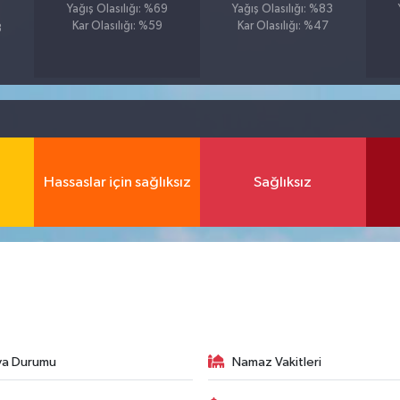
Yağış Olasılığı: %69
Yağış Olasılığı: %83
Kar Olasılığı: %59
Kar Olasılığı: %47
3
Hassaslar için sağlıksız
Sağlıksız
va Durumu
Namaz Vakitleri