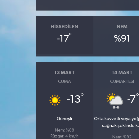
HISSEDILEN
NEM
°
-17
%91
13 MART
14 MART
CUMA
CUMARTESI
°
°
-13
-7
Güneşli
Orta kuvvetli veya yo
sağnak şeklinde k
Nem: %88
Rüzgar: 4 km/h
Nem: %92