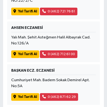
NO:22/2/C
Yol Tarifi Al
0 (462) 721 76 81
AHSEN ECZANESİ
Yalı Mah. Şehit Asteğmen Halil Albayrak Cad.
No:126/A
Yol Tarifi Al
0 (462) 712 61 00
BAŞKAN ECZ. ECZANESİ
Cumhuriyet Mah. Badem Sokak Demirel Apt.
No:5A
Yol Tarifi Al
0 (462) 871 62 29