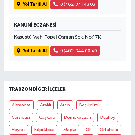
Yol Tarifi Al
0 (462) 341 43 03
KANUNİ ECZANESİ
Kaşüstü Mah. Topal Osman Sok. No:17K
Yol Tarifi Al
0 (462) 344 00 40
TRABZON DIĞER İLÇELER
Akçaabat
Araklı
Arsin
Beşikdüzü
Çarşıbaşı
Çaykara
Dernekpazarı
Düzköy
Hayrat
Köprübaşı
Maçka
Of
Ortahisar