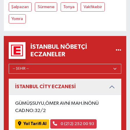
Şalpazarı
Sürmene
Tonya
Vakfıkebir
Yomra
İSTANBUL NÖBETÇI
ECZANELER
İSTANBUL CİTY ECZANESİ
GÜMÜŞSUYU,ÖMER AVNİ MAH.İNÖNÜ
CAD.NO:32/2
Yol Tarifi Al
0 (212) 252 00 93