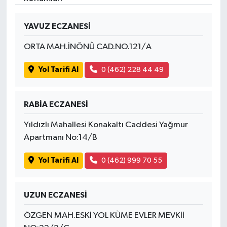
YAVUZ ECZANESİ
ORTA MAH.İNÖNÜ CAD.NO.121/A
Yol Tarifi Al
0 (462) 228 44 49
RABİA ECZANESİ
Yıldızlı Mahallesi Konakaltı Caddesi Yağmur
Apartmanı No:14/B
Yol Tarifi Al
0 (462) 999 70 55
UZUN ECZANESİ
ÖZGEN MAH.ESKİ YOL KÜME EVLER MEVKİİ