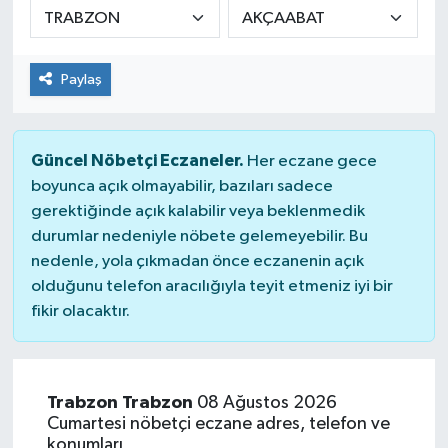
KÜLTÜR&SANAT
Paylaş
ONİKİŞUBAT
SAĞLIK
Güncel Nöbetçi Eczaneler.
Her eczane gece
boyunca açık olmayabilir, bazıları sadece
SİVİL TOPLUM
gerektiğinde açık kalabilir veya beklenmedik
durumlar nedeniyle nöbete gelemeyebilir. Bu
SİYASET
nedenle, yola çıkmadan önce eczanenin açık
olduğunu telefon aracılığıyla teyit etmeniz iyi bir
SOSYAL YAŞAM
fikir olacaktır.
SPOR
ULUSAL HABERLER
Trabzon Trabzon
08 Ağustos 2026
Cumartesi nöbetçi eczane adres, telefon ve
konumları