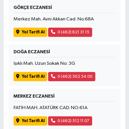
GÖKÇE ECZANESİ
Merkez Mah. Avni Akkan Cad. No:68A
Yol Tarifi Al
0 (462) 821 31 15
DOĞA ECZANESİ
Işıklı Mah. Uzun Sokak No: 3G
Yol Tarifi Al
0 (462) 502 54 00
MERKEZ ECZANESİ
FATİH MAH. ATATÜRK CAD. NO:61A
Yol Tarifi Al
0 (462) 512 11 07