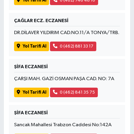
Yol Tarifi Al
0 (462) 746 48 10
ÇAĞLAR ECZ. ECZANESİ
DR.DİLAVER YILDIRIM CAD.NO.11/A TONYA/TRB.
Yol Tarifi Al
0 (462) 881 33 17
ŞİFA ECZANESİ
ÇARŞI MAH. GAZİ OSMAN PAŞA CAD. NO: 7A
Yol Tarifi Al
0 (462) 841 35 75
ŞİFA ECZANESİ
Sancak Mahallesi Trabzon Caddesi No:142A