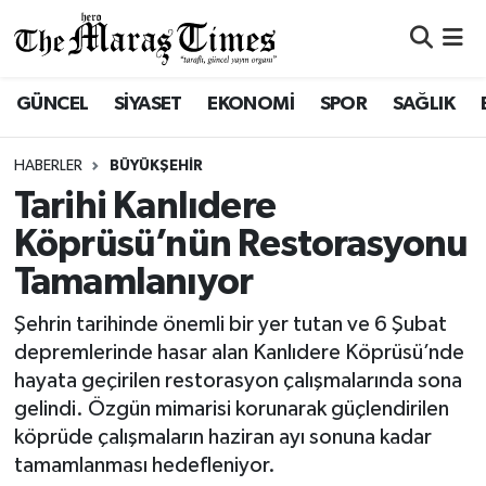
ASAYİŞ VE GÜVENLİK
ASAYİŞ VE GÜVENLİK
Nöbetçi Eczaneler
GÜNCEL
SİYASET
EKONOMİ
SPOR
SAĞLIK
BÜYÜKŞEHİR
BÜYÜKŞEHİR
Hava Durumu
HABERLER
BÜYÜKŞEHİR
DULKADİROĞLU
DULKADİROĞLU
Namaz Vakitleri
Tarihi Kanlıdere
Köprüsü’nün Restorasyonu
İŞ DÜNYASI
EĞİTİM
Trafik Durumu
Tamamlanıyor
KÜLTÜR&SANAT
EKONOMİ
Süper Lig Puan Durumu ve Fikstür
Şehrin tarihinde önemli bir yer tutan ve 6 Şubat
depremlerinde hasar alan Kanlıdere Köprüsü’nde
SİVİL TOPLUM
GÜNCEL
Tüm Manşetler
hayata geçirilen restorasyon çalışmalarında sona
gelindi. Özgün mimarisi korunarak güçlendirilen
SOSYAL YAŞAM
İLÇE HABERLERİ
Son Dakika Haberleri
köprüde çalışmaların haziran ayı sonuna kadar
tamamlanması hedefleniyor.
ULUSAL HABERLER
İŞ DÜNYASI
Haber Arşivi