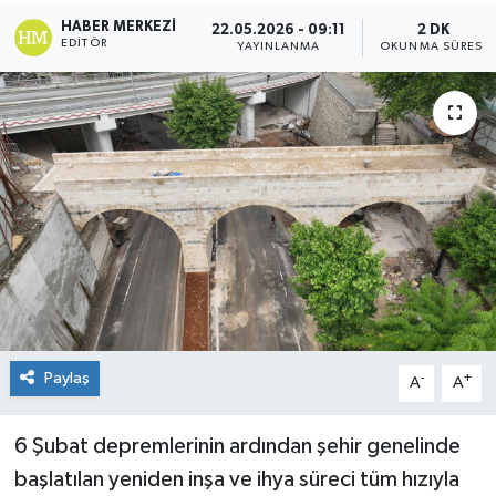
HABER MERKEZI
22.05.2026 - 09:11
2 DK
KÜLTÜR&SANAT
EDITÖR
YAYINLANMA
OKUNMA SÜRESI
ONİKİŞUBAT
SAĞLIK
SİVİL TOPLUM
SİYASET
SOSYAL YAŞAM
SPOR
Paylaş
-
+
A
A
ULUSAL HABERLER
6 Şubat depremlerinin ardından şehir genelinde
başlatılan yeniden inşa ve ihya süreci tüm hızıyla