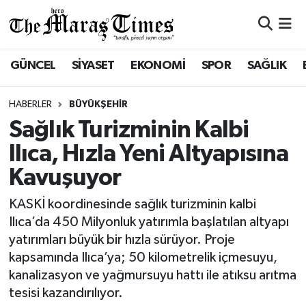
ASAYİŞ VE GÜVENLİK
ASAYİŞ VE GÜVENLİK
Nöbetçi Eczaneler
GÜNCEL
SİYASET
EKONOMİ
SPOR
SAĞLIK
BÜYÜKŞEHİR
BÜYÜKŞEHİR
Hava Durumu
HABERLER
BÜYÜKŞEHİR
DULKADİROĞLU
DULKADİROĞLU
Namaz Vakitleri
Sağlık Turizminin Kalbi
Ilıca, Hızla Yeni Altyapısına
İŞ DÜNYASI
EĞİTİM
Trafik Durumu
Kavuşuyor
KÜLTÜR&SANAT
EKONOMİ
Süper Lig Puan Durumu ve Fikstür
KASKİ koordinesinde sağlık turizminin kalbi
Ilıca’da 450 Milyonluk yatırımla başlatılan altyapı
SİVİL TOPLUM
GÜNCEL
Tüm Manşetler
yatırımları büyük bir hızla sürüyor. Proje
kapsamında Ilıca’ya; 50 kilometrelik içmesuyu,
SOSYAL YAŞAM
İLÇE HABERLERİ
Son Dakika Haberleri
kanalizasyon ve yağmursuyu hattı ile atıksu arıtma
tesisi kazandırılıyor.
ULUSAL HABERLER
İŞ DÜNYASI
Haber Arşivi