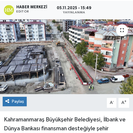
HABER MERKEZI
05.11.2025 - 15:49
KÜLTÜR&SANAT
EDITÖR
YAYINLANMA
ONİKİŞUBAT
SAĞLIK
SİVİL TOPLUM
SİYASET
SOSYAL YAŞAM
SPOR
Paylaş
-
+
A
A
ULUSAL HABERLER
Kahramanmaraş Büyükşehir Belediyesi, İlbank ve
Dünya Bankası finansman desteğiyle şehir