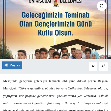
KÜLTÜR&SANAT
ONİKİŞUBAT
SAĞLIK
SİVİL TOPLUM
SİYASET
Paylaş
-
+
A
A
SOSYAL YAŞAM
Mesajında gençlerin geleceğin teminatı olduğuna dikkat çeken Başkan
SPOR
Mahçiçek,
“Göreve geldiğimiz günden bu yana Onikişubat Belediyesi olarak,
yaptığımız her projede gençlerimize, çocuklarımıza yer veriyoruz. Çünkü
ULUSAL HABERLER
onların öneminin ve kıymetinin farkındayız. Daha iyi bir dünya ve daha iyi
bir gelecek için en çok dikkat edilmesi gereken husus gençlerimizi doğru bir