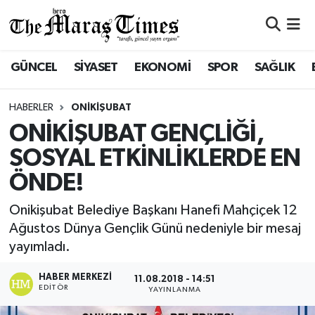
ASAYİŞ VE GÜVENLİK
ASAYİŞ VE GÜVENLİK
Nöbetçi Eczaneler
GÜNCEL
SİYASET
EKONOMİ
SPOR
SAĞLIK
BÜYÜKŞEHİR
BÜYÜKŞEHİR
Hava Durumu
HABERLER
ONİKİŞUBAT
DULKADİROĞLU
DULKADİROĞLU
Namaz Vakitleri
ONİKİŞUBAT GENÇLİĞİ,
SOSYAL ETKİNLİKLERDE EN
İŞ DÜNYASI
EĞİTİM
Trafik Durumu
ÖNDE!
KÜLTÜR&SANAT
EKONOMİ
Süper Lig Puan Durumu ve Fikstür
Onikişubat Belediye Başkanı Hanefi Mahçiçek 12
Ağustos Dünya Gençlik Günü nedeniyle bir mesaj
SİVİL TOPLUM
GÜNCEL
Tüm Manşetler
yayımladı.
SOSYAL YAŞAM
İLÇE HABERLERİ
Son Dakika Haberleri
HABER MERKEZI
11.08.2018 - 14:51
EDITÖR
YAYINLANMA
ULUSAL HABERLER
İŞ DÜNYASI
Haber Arşivi