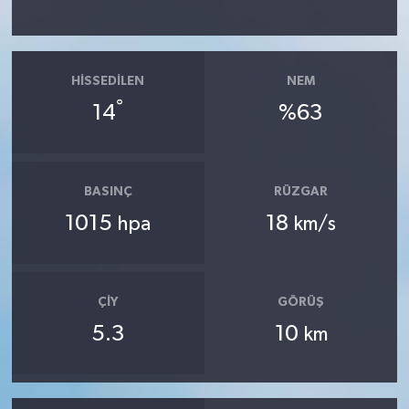
HISSEDILEN
NEM
°
14
%63
BASINÇ
RÜZGAR
1015
18
hpa
km/s
ÇIY
GÖRÜŞ
5.3
10
km