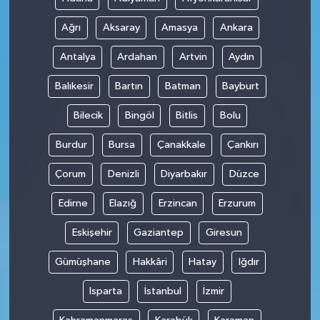
Ağrı
Aksaray
Amasya
Ankara
Antalya
Ardahan
Artvin
Aydın
Balıkesir
Bartın
Batman
Bayburt
Bilecik
Bingöl
Bitlis
Bolu
Burdur
Bursa
Çanakkale
Çankırı
Çorum
Denizli
Diyarbakır
Düzce
Edirne
Elazığ
Erzincan
Erzurum
Eskişehir
Gaziantep
Giresun
Gümüşhane
Hakkâri
Hatay
Iğdır
Isparta
İstanbul
İzmir