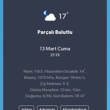
KÜLTÜR&SANAT
°
17
ONİKİŞUBAT
Parçalı Bulutlu
SAĞLIK
SİVİL TOPLUM
13 Mart Cuma
21:15
SİYASET
°
SOSYAL YAŞAM
Nem: %63, Hissedilen Sıcaklık: 14
,
Basınç: 1015 hPa, Rüzgar: 18 km/s,
SPOR
Çiy Noktası: 5.3,
Görüş Mesafesi: 10 km, Gün
Doğumu: 6:56, Gün Batımı: 18:47
ULUSAL HABERLER
Adana
Adıyaman
Afyonkarahisar