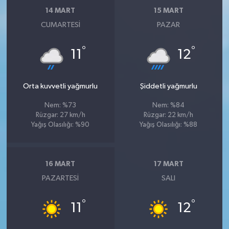
14 MART
15 MART
CUMARTESI
PAZAR
°
°
11
12
Orta kuvvetli yağmurlu
Şiddetli yağmurlu
Nem: %73
Nem: %84
Rüzgar: 27 km/h
Rüzgar: 22 km/h
Yağış Olasılığı: %90
Yağış Olasılığı: %88
16 MART
17 MART
PAZARTESI
SALI
°
°
11
12