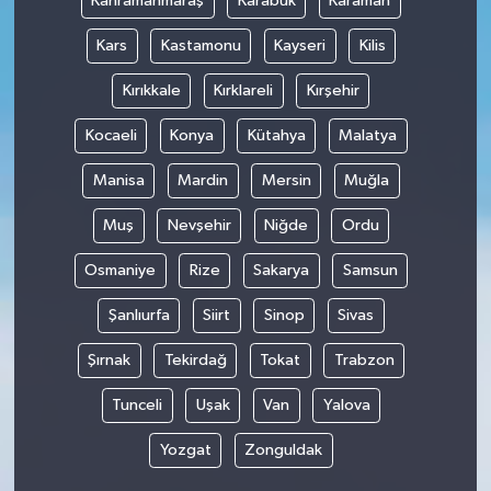
Kahramanmaraş
Karabük
Karaman
Kars
Kastamonu
Kayseri
Kilis
Kırıkkale
Kırklareli
Kırşehir
Kocaeli
Konya
Kütahya
Malatya
Manisa
Mardin
Mersin
Muğla
Muş
Nevşehir
Niğde
Ordu
Osmaniye
Rize
Sakarya
Samsun
Şanlıurfa
Siirt
Sinop
Sivas
Şırnak
Tekirdağ
Tokat
Trabzon
Tunceli
Uşak
Van
Yalova
Yozgat
Zonguldak