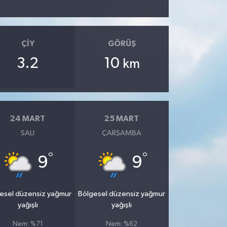
ÇIY
GÖRÜŞ
3.2
10
km
24 MART
25 MART
SALI
ÇARŞAMBA
°
°
9
9
esel düzensiz yağmur
Bölgesel düzensiz yağmur
yağışlı
yağışlı
Nem: %71
Nem: %62