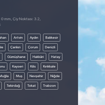
 0 mm, Çiy Noktası: 3.2,
4
ahan
Artvin
Aydın
Balıkesir
le
Çankırı
Çorum
Denizli
Gümüşhane
Hakkâri
Hatay
onu
Kayseri
Kilis
Kırıkkale
Muğla
Muş
Nevşehir
Niğde
Tekirdağ
Tokat
Trabzon