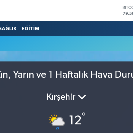
BITC
79.5
DOL
45,4
SAĞLIK
EĞİTİM
EUR
53,3
STER
61,6
G.AL
686
BİST
, Yarın ve 1 Haftalık Hava Du
14.5
Kırşehir
°
12