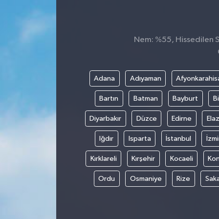
KÜLTÜR&SANAT
Nem: %55, Hissedilen Sı
ONİKİŞUBAT
SAĞLIK
Adana
Adıyaman
Afyonkarahis
SİVİL TOPLUM
Bartın
Batman
Bayburt
Bi
SİYASET
Diyarbakır
Düzce
Edirne
Elaz
Iğdır
Isparta
İstanbul
İzmi
SOSYAL YAŞAM
Kırklareli
Kırşehir
Kocaeli
Ko
SPOR
Ordu
Osmaniye
Rize
Sak
ULUSAL HABERLER