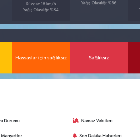
Yağış Olasılığı: %86
Rüzgar: 16 km/h
8
Yağış Olasılığı: %84
Hassaslar için sağlıksız
Sağlıksız
va Durumu
Namaz Vakitleri
 Manşetler
Son Dakika Haberleri