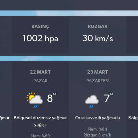
BASINÇ
RÜZGAR
1002
30
hpa
km/s
22 MART
23 MART
PAZAR
PAZARTESI
°
°
8
7
ağmur
Bölgesel düzensiz yağmur
Orta kuvvetli yağmurlu
Bölg
yağışlı
Nem: %84
Rüzgar: 8 km/h
Nem: %69