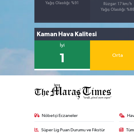
Yağış Olasılığı: %91
Rüzgar: 17 km/h
Yağış Olasılığı: %8
Kaman Hava Kalitesi
İyi
1
Orta
Nöbetçi Eczaneler
Ha
Süper Lig Puan Durumu ve Fikstür
Tüm