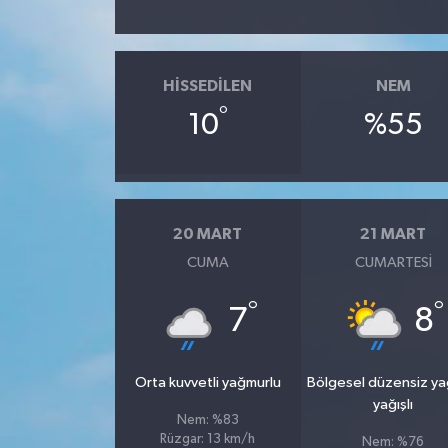
HISSEDILEN
NEM
°
10
%55
20 MART
21 MART
CUMA
CUMARTESI
°
°
7
8
Orta kuvvetli yağmurlu
Bölgesel düzensiz y
yağışlı
Nem: %83
Rüzgar: 13 km/h
Nem: %76