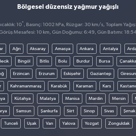
Bölgesel düzensiz yağmur yağışlı
°
caklık: 10
, Basınç: 1002 hPa, Rüzgar: 30 km/s, Toplam Yağış:
Görüş Mesafesi: 10 km, Gün Doğumu: 6:49, Gün Batımı: 18:5
ar
Ağrı
Aksaray
Amasya
Ankara
Antalya
Ard
lecik
Bingöl
Bitlis
Bolu
Burdur
Bursa
Çanakka
ığ
Erzincan
Erzurum
Eskişehir
Gaziantep
Giresun
r
Kahramanmaraş
Karabük
Karaman
Kars
Kastam
nya
Kütahya
Malatya
Manisa
Mardin
Mersin
arya
Samsun
Şanlıurfa
Siirt
Sinop
Sivas
Şırnak
Tunceli
Uşak
Van
Yalova
Yozgat
Zonguldak