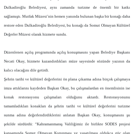
Dulkadiroğlu Belediyesi, aynı zamanda turizme de önemli bir katkı
sağlamıştı. Mutfak Müzesi’nin hemen yanında bulunan başka bir konağı daha
restore eden Dulkadiroğlu Belediyesi, bu konağı da Somut Olmayan Kültürel
Değerler Müzesi olarak hizmete sundu.
Düzenlenen açılış programında açılış konuşmasını yapan Belediye Başkanı
Necati Okay, hizmete kazandırdıkları müze sayesinde sözünde yazının da
kalıcı olacağını dile getirdi.
Şehrin tarihi ve kültürel değerlerini ön plana çıkarma adına birçok çalışmaya
imza attıklarını kaydeden Başkan Okay, bu çalışmalardan en önemlisinin ise
konak restorasyonu çalışmaları olduğunu aktardı. Restorasyonunu
tamamladıkları konakları da şehrin tarihi ve kültürel değerlerini turizme
sunma adına değerlendirdiklerini anlatan Başkan Okay, konuşmasını şu
şekilde sürdürdü: “Kahramanmaraş Valiliğimiz ile birlikte SODES projesi
kapsamında Somut Olmayan Korunması ve yaşatılması oldukça güç olan