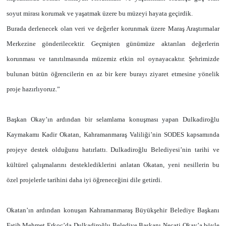
soyut mirası korumak ve yaşatmak üzere bu müzeyi hayata geçirdik.
Burada derlenecek olan veri ve değerler korunmak üzere Maraş Araştırmalar
Merkezine gönderilecektir. Geçmişten günümüze aktarılan değerlerin
korunması ve tanıtılmasında müzemiz etkin rol oynayacaktır. Şehrimizde
bulunan bütün öğrencilerin en az bir kere burayı ziyaret etmesine yönelik
proje hazırlıyoruz.”
Başkan Okay’ın ardından bir selamlama konuşması yapan Dulkadiroğlu
Kaymakamı Kadir Okatan, Kahramanmaraş Valiliği’nin SODES kapsamında
projeye destek olduğunu hatırlattı. Dulkadiroğlu Belediyesi’nin tarihi ve
kültürel çalışmalarını desteklediklerini anlatan Okatan, yeni nesillerin bu
özel projelerle tarihini daha iyi öğreneceğini dile getirdi.
Okatan’ın ardından konuşan Kahramanmaraş Büyükşehir Belediye Başkanı
Fatih Mehmet Erkoç’da Dulkadiroğlu Belediye Başkanı Necati Okay’a böyle