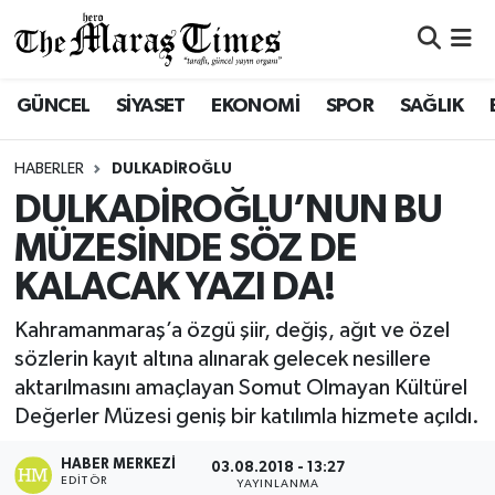
ASAYİŞ VE GÜVENLİK
ASAYİŞ VE GÜVENLİK
Nöbetçi Eczaneler
GÜNCEL
SİYASET
EKONOMİ
SPOR
SAĞLIK
BÜYÜKŞEHİR
BÜYÜKŞEHİR
Hava Durumu
HABERLER
DULKADİROĞLU
DULKADİROĞLU
DULKADİROĞLU
Namaz Vakitleri
DULKADİROĞLU’NUN BU
MÜZESİNDE SÖZ DE
İŞ DÜNYASI
EĞİTİM
Trafik Durumu
KALACAK YAZI DA!
KÜLTÜR&SANAT
EKONOMİ
Süper Lig Puan Durumu ve Fikstür
Kahramanmaraş’a özgü şiir, değiş, ağıt ve özel
sözlerin kayıt altına alınarak gelecek nesillere
SİVİL TOPLUM
GÜNCEL
Tüm Manşetler
aktarılmasını amaçlayan Somut Olmayan Kültürel
Değerler Müzesi geniş bir katılımla hizmete açıldı.
SOSYAL YAŞAM
İLÇE HABERLERİ
Son Dakika Haberleri
HABER MERKEZI
03.08.2018 - 13:27
ULUSAL HABERLER
İŞ DÜNYASI
Haber Arşivi
EDITÖR
YAYINLANMA