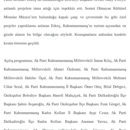
anlamlı projelere imza attığı için teşekkür etti. Somut Olmayan Kültürel
Miraslar Müzesi’nin bulunduğu kapalı çarşı ve çevresinde bu gibi özel
projeler yaptıklarını anlatan Erkoç, Kahramanmaraş’ın turizm açısından en
gözde alanın bu bölge olacağını söyledi. Konuşmaların ardından kurdele
kesim törenine geçildi.
Açılış programına; Ak Parti Kahramanmaraş Milletvekili İmran Kılıç, Ak Parti
Kahramanmaraş Milletvekili Ahmet Özdemir, Ak Parti Kahramanmaraş
Milletvekili Habibe Öçal, Ak Parti Kahramanmaraş Milletvekili Mehmet
Cihat Sezal, Ak Parti Kahramanmaraş İl Başkanı Ömer Oruç Bilal Debgici,
Onikişubat Belediye Başkanı Hanefi Mahçiçek, Ak Parti Dulkadiroğlu İlçe
Başkanı Şahin Avşaroğlu, Ak Parti Onikişubat İlçe Başkanı Fırat Görgel, Ak
Parti Kahramanmaraş Kadın Kolları İl Başkanı Ayşe Cesur, Ak Parti
Dulkadiroğlu İlçe Kadın Kolları Başkanı Asuman Yavuz, Ak Parti