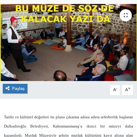
KÜLTÜR&SANAT
ONİKİŞUBAT
SAĞLIK
SİVİL TOPLUM
SİYASET
SOSYAL YAŞAM
Paylaş
-
+
A
A
SPOR
Tarihi ve kültürel değerleri ön plana çıkarma adına adeta seferberlik başlatan
ULUSAL HABERLER
Dulkadiroğlu Belediyesi, Kahramanmaraş’a ikinci bir müzeyi daha
kazandırdı. Mutfak Müzesiyle şehrin mutfak kültürünü kayıt altına alan