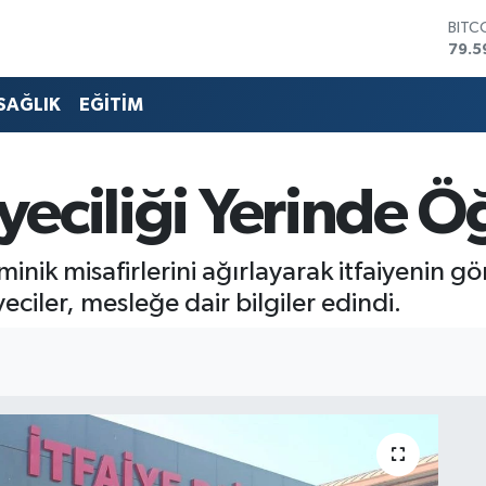
DOL
45,4
EUR
53,3
SAĞLIK
EĞİTİM
STER
61,6
G.AL
686
iyeciliği Yerinde 
BİST
14.5
BITC
minik misafirlerini ağırlayarak itfaiyenin gö
79.5
eciler, mesleğe dair bilgiler edindi.