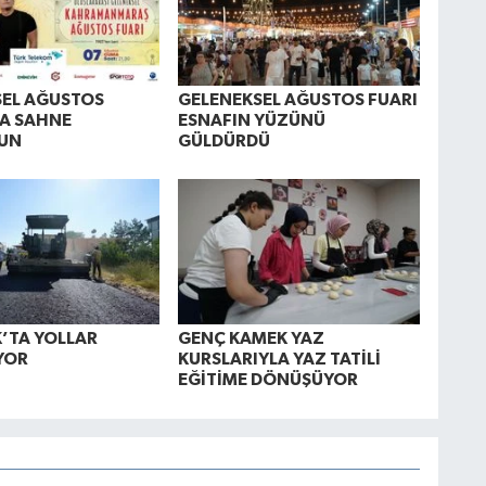
SEL AĞUSTOS
GELENEKSEL AĞUSTOS FUARI
A SAHNE
ESNAFIN YÜZÜNÜ
UN
GÜLDÜRDÜ
’TA YOLLAR
GENÇ KAMEK YAZ
YOR
KURSLARIYLA YAZ TATİLİ
EĞİTİME DÖNÜŞÜYOR