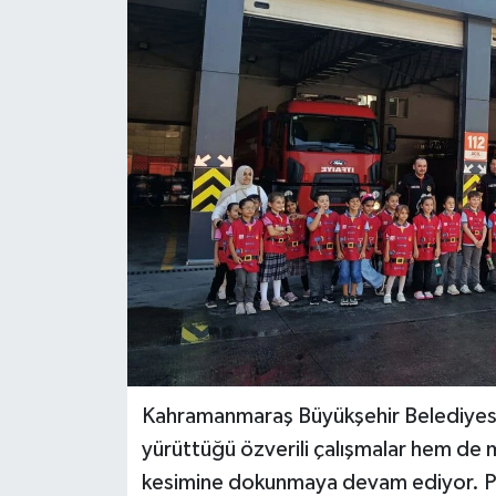
KÜLTÜR&SANAT
ONİKİŞUBAT
SAĞLIK
SİVİL TOPLUM
SİYASET
SOSYAL YAŞAM
SPOR
Kahramanmaraş Büyükşehir Belediyesi İ
ULUSAL HABERLER
yürüttüğü özverili çalışmalar hem de m
kesimine dokunmaya devam ediyor. P