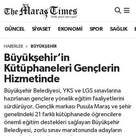
ASAYİŞ VE GÜVENLİK
ASAYİŞ VE GÜVENLİK
Nöbetçi Eczaneler
GÜNCEL
SİYASET
EKONOMİ
SPOR
SAĞLIK
BÜYÜKŞEHİR
BÜYÜKŞEHİR
Hava Durumu
HABERLER
BÜYÜKŞEHİR
DULKADİROĞLU
DULKADİROĞLU
Namaz Vakitleri
Büyükşehir’in
Kütüphaneleri Gençlerin
İŞ DÜNYASI
EĞİTİM
Trafik Durumu
Hizmetinde
KÜLTÜR&SANAT
EKONOMİ
Süper Lig Puan Durumu ve Fikstür
Büyükşehir Belediyesi, YKS ve LGS sınavlarına
hazırlanan gençlere yönelik eğitim faaliyetlerini
SİVİL TOPLUM
GÜNCEL
Tüm Manşetler
sürdürüyor. Gençlik markası Pusula Maraş ve şehir
genelindeki 21 farklı kütüphanede öğrencilere
SOSYAL YAŞAM
İLÇE HABERLERİ
Son Dakika Haberleri
önemli eğitim destekleri sağlayan Büyükşehir
Belediyesi, zorlu sınav maratonunda adayların
ULUSAL HABERLER
İŞ DÜNYASI
Haber Arşivi