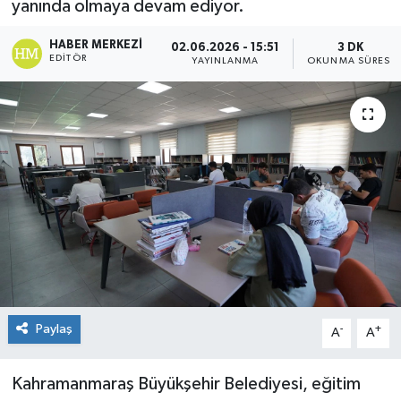
yanında olmaya devam ediyor.
KÜLTÜR&SANAT
HABER MERKEZI
02.06.2026 - 15:51
3 DK
EDITÖR
YAYINLANMA
OKUNMA SÜRESI
ONİKİŞUBAT
SAĞLIK
SİVİL TOPLUM
SİYASET
SOSYAL YAŞAM
SPOR
Paylaş
-
+
A
A
ULUSAL HABERLER
Kahramanmaraş Büyükşehir Belediyesi, eğitim