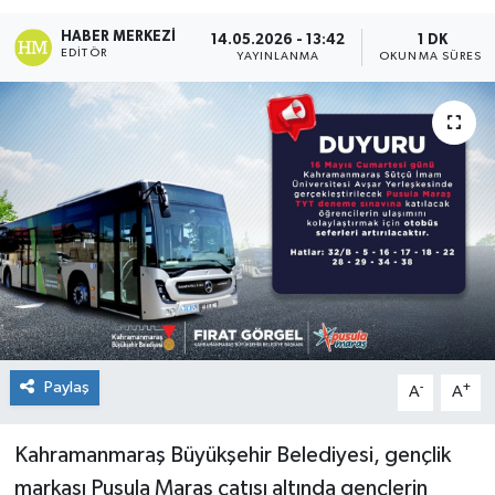
KÜLTÜR&SANAT
HABER MERKEZI
14.05.2026 - 13:42
1 DK
EDITÖR
YAYINLANMA
OKUNMA SÜRESI
ONİKİŞUBAT
SAĞLIK
SİVİL TOPLUM
SİYASET
SOSYAL YAŞAM
SPOR
Paylaş
-
+
A
A
ULUSAL HABERLER
Kahramanmaraş Büyükşehir Belediyesi, gençlik
markası Pusula Maraş çatısı altında gençlerin