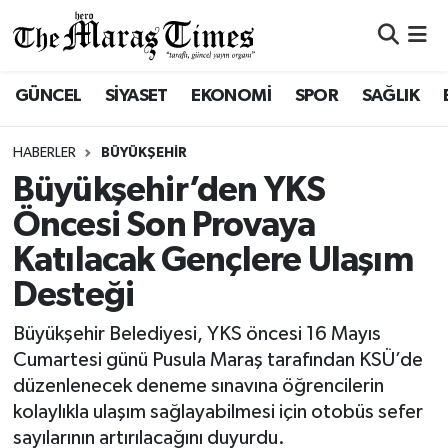
ASAYİŞ VE GÜVENLİK
ASAYİŞ VE GÜVENLİK
Nöbetçi Eczaneler
GÜNCEL
SİYASET
EKONOMİ
SPOR
SAĞLIK
BÜYÜKŞEHİR
BÜYÜKŞEHİR
Hava Durumu
HABERLER
BÜYÜKŞEHİR
DULKADİROĞLU
DULKADİROĞLU
Namaz Vakitleri
Büyükşehir’den YKS
Öncesi Son Provaya
İŞ DÜNYASI
EĞİTİM
Trafik Durumu
Katılacak Gençlere Ulaşım
KÜLTÜR&SANAT
EKONOMİ
Süper Lig Puan Durumu ve Fikstür
Desteği
SİVİL TOPLUM
GÜNCEL
Tüm Manşetler
Büyükşehir Belediyesi, YKS öncesi 16 Mayıs
Cumartesi günü Pusula Maraş tarafından KSÜ’de
SOSYAL YAŞAM
İLÇE HABERLERİ
Son Dakika Haberleri
düzenlenecek deneme sınavına öğrencilerin
kolaylıkla ulaşım sağlayabilmesi için otobüs sefer
ULUSAL HABERLER
İŞ DÜNYASI
Haber Arşivi
sayılarının artırılacağını duyurdu.