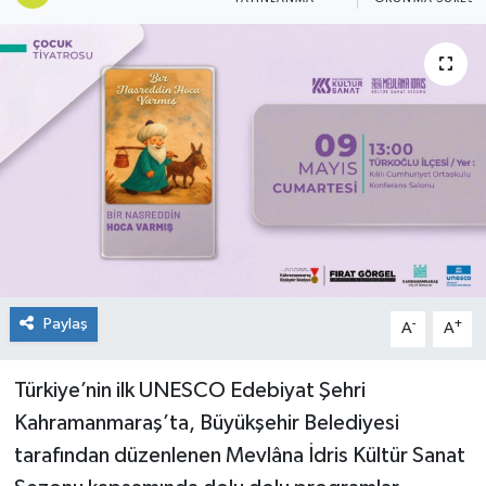
KÜLTÜR&SANAT
ONİKİŞUBAT
SAĞLIK
SİVİL TOPLUM
SİYASET
SOSYAL YAŞAM
Paylaş
-
+
A
A
SPOR
Türkiye’nin ilk UNESCO Edebiyat Şehri
Kahramanmaraş’ta, Büyükşehir Belediyesi
ULUSAL HABERLER
tarafından düzenlenen Mevlâna İdris Kültür Sanat