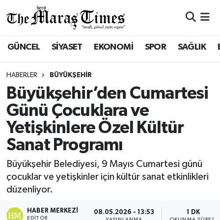
ASAYİŞ VE GÜVENLİK
ASAYİŞ VE GÜVENLİK
Nöbetçi Eczaneler
GÜNCEL
SİYASET
EKONOMİ
SPOR
SAĞLIK
BÜYÜKŞEHİR
BÜYÜKŞEHİR
Hava Durumu
HABERLER
BÜYÜKŞEHİR
DULKADİROĞLU
DULKADİROĞLU
Namaz Vakitleri
Büyükşehir’den Cumartesi
Günü Çocuklara ve
İŞ DÜNYASI
EĞİTİM
Trafik Durumu
Yetişkinlere Özel Kültür
KÜLTÜR&SANAT
EKONOMİ
Süper Lig Puan Durumu ve Fikstür
Sanat Programı
SİVİL TOPLUM
GÜNCEL
Tüm Manşetler
Büyükşehir Belediyesi, 9 Mayıs Cumartesi günü
çocuklar ve yetişkinler için kültür sanat etkinlikleri
SOSYAL YAŞAM
İLÇE HABERLERİ
Son Dakika Haberleri
düzenliyor.
HABER MERKEZI
ULUSAL HABERLER
İŞ DÜNYASI
Haber Arşivi
08.05.2026 - 13:53
1 DK
EDITÖR
YAYINLANMA
OKUNMA SÜRESI