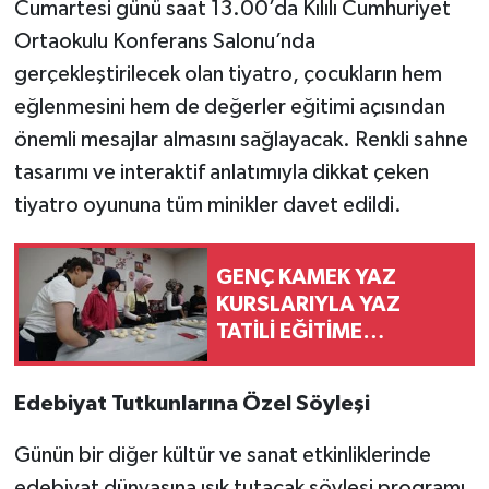
Cumartesi günü saat 13.00’da Kılılı Cumhuriyet
Ortaokulu Konferans Salonu’nda
gerçekleştirilecek olan tiyatro, çocukların hem
eğlenmesini hem de değerler eğitimi açısından
önemli mesajlar almasını sağlayacak. Renkli sahne
tasarımı ve interaktif anlatımıyla dikkat çeken
tiyatro oyununa tüm minikler davet edildi.
GENÇ KAMEK YAZ
KURSLARIYLA YAZ
TATİLİ EĞİTİME
DÖNÜŞÜYOR
Edebiyat Tutkunlarına Özel Söyleşi
Günün bir diğer kültür ve sanat etkinliklerinde
edebiyat dünyasına ışık tutacak söyleşi programı