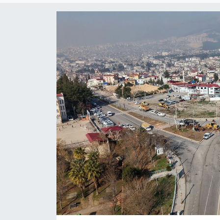
KÜLTÜR&SANAT
ONİKİŞUBAT
SAĞLIK
SİVİL TOPLUM
SİYASET
SOSYAL YAŞAM
SPOR
ULUSAL HABERLER