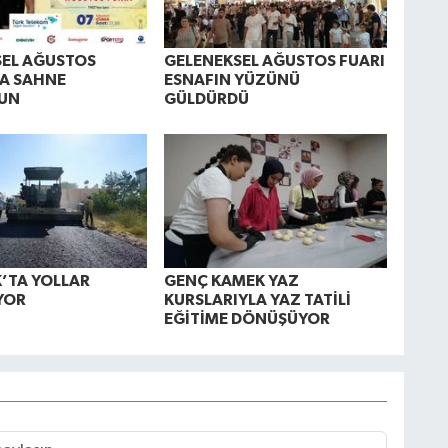
SEL AĞUSTOS
GELENEKSEL AĞUSTOS FUARI
A SAHNE
ESNAFIN YÜZÜNÜ
UN
GÜLDÜRDÜ
’TA YOLLAR
GENÇ KAMEK YAZ
YOR
KURSLARIYLA YAZ TATİLİ
EĞİTİME DÖNÜŞÜYOR