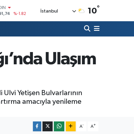
°
AR
10
İstanbul
3620
%0.02
O
8690
%0.19
LİN
0380
%0.18
TIN
2,09000
%0.19
ı’nda Ulaşım
100
98,00
%0
OIN
91,74
%-1.82
 Ulvi Yetişen Bulvarlarının
artırma amacıyla yenileme
-
+
A
A