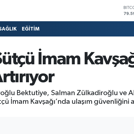
DOL
45,4
EUR
53,3
SAĞLIK
EĞİTİM
STER
61,6
G.AL
686
Sütçü İmam Kavşağ
BİST
14.5
BITC
rtırıyor
79.5
oğlu Bektutiye, Salman Zülkadiroğlu ve Ali
tçü İmam Kavşağı’nda ulaşım güvenliğini 