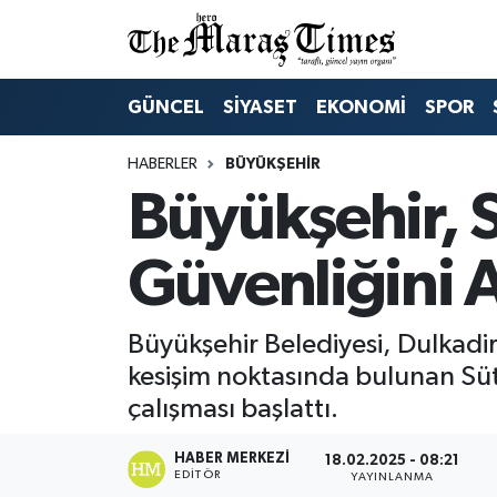
ASAYİŞ VE GÜVENLİK
ASAYİŞ VE GÜVENLİK
Nöbetçi Eczaneler
GÜNCEL
SİYASET
EKONOMİ
SPOR
BÜYÜKŞEHİR
BÜYÜKŞEHİR
Hava Durumu
HABERLER
BÜYÜKŞEHİR
Büyükşehir, 
DULKADİROĞLU
DULKADİROĞLU
Namaz Vakitleri
İŞ DÜNYASI
EĞİTİM
Trafik Durumu
Güvenliğini A
KÜLTÜR&SANAT
EKONOMİ
Süper Lig Puan Durumu ve Fikstür
Büyükşehir Belediyesi, Dulkadir
SİVİL TOPLUM
GÜNCEL
Tüm Manşetler
kesişim noktasında bulunan Sü
çalışması başlattı.
SOSYAL YAŞAM
İLÇE HABERLERİ
Son Dakika Haberleri
HABER MERKEZI
18.02.2025 - 08:21
EDITÖR
ULUSAL HABERLER
İŞ DÜNYASI
Haber Arşivi
YAYINLANMA