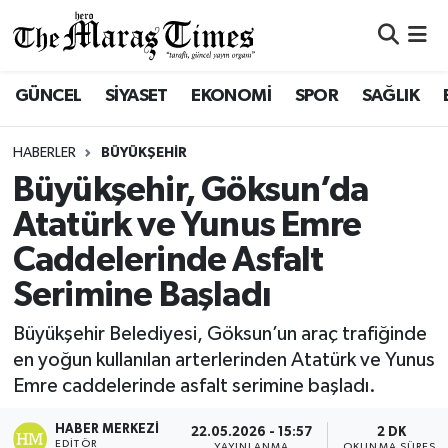
ASAYİŞ VE GÜVENLİK
ASAYİŞ VE GÜVENLİK
Nöbetçi Eczaneler
GÜNCEL
SİYASET
EKONOMİ
SPOR
SAĞLIK
BÜYÜKŞEHİR
BÜYÜKŞEHİR
Hava Durumu
HABERLER
BÜYÜKŞEHİR
DULKADİROĞLU
DULKADİROĞLU
Namaz Vakitleri
Büyükşehir, Göksun’da
Atatürk ve Yunus Emre
İŞ DÜNYASI
EĞİTİM
Trafik Durumu
Caddelerinde Asfalt
KÜLTÜR&SANAT
EKONOMİ
Süper Lig Puan Durumu ve Fikstür
Serimine Başladı
SİVİL TOPLUM
GÜNCEL
Tüm Manşetler
Büyükşehir Belediyesi, Göksun’un araç trafiğinde
en yoğun kullanılan arterlerinden Atatürk ve Yunus
SOSYAL YAŞAM
İLÇE HABERLERİ
Son Dakika Haberleri
Emre caddelerinde asfalt serimine başladı.
HABER MERKEZI
ULUSAL HABERLER
İŞ DÜNYASI
Haber Arşivi
22.05.2026 - 15:57
2 DK
EDITÖR
YAYINLANMA
OKUNMA SÜRESI