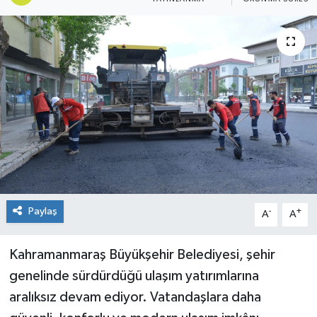
KÜLTÜR&SANAT
ONİKİŞUBAT
SAĞLIK
SİVİL TOPLUM
SİYASET
SOSYAL YAŞAM
Paylaş
-
+
A
A
SPOR
Kahramanmaraş Büyükşehir Belediyesi, şehir
genelinde sürdürdüğü ulaşım yatırımlarına
ULUSAL HABERLER
aralıksız devam ediyor. Vatandaşlara daha