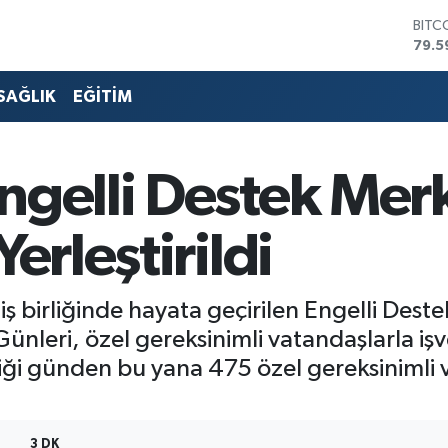
DOL
45,4
EUR
53,3
SAĞLIK
EĞİTİM
STER
61,6
G.AL
686
gelli Destek Merk
BİST
14.5
BITC
erleştirildi
79.5
 iş birliğinde hayata geçirilen Engelli De
ünleri, özel gereksinimli vatandaşlarla i
ldiği günden bu yana 475 özel gereksinimli
3 DK