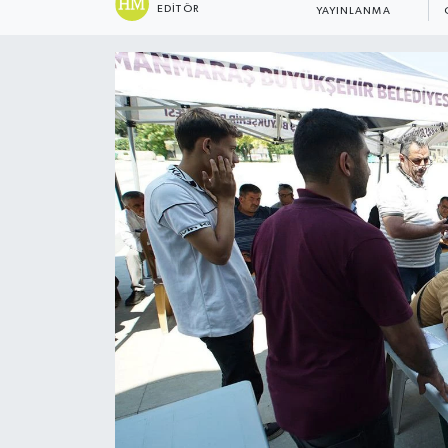
EDITÖR
YAYINLANMA
KÜLTÜR&SANAT
ONİKİŞUBAT
SAĞLIK
SİVİL TOPLUM
SİYASET
SOSYAL YAŞAM
SPOR
ULUSAL HABERLER