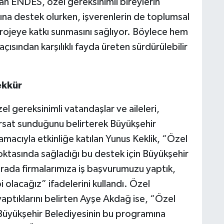
an ENDES, özel gereksinimli bireylerin
ına destek olurken, işverenlerin de toplumsal
projeye katkı sunmasını sağlıyor. Böylece hem
çısından karşılıklı fayda üreten sürdürülebilir
ekkür
el gereksinimli vatandaşlar ve aileleri,
fırsat sunduğunu belirterek Büyükşehir
amacıyla etkinliğe katılan Yunus Keklik, “Özel
oktasında sağladığı bu destek için Büyükşehir
rada firmalarımıza iş başvurumuzu yaptık,
 olacağız” ifadelerini kullandı. Özel
yaptıklarını belirten Ayşe Akdağ ise, “Özel
 Büyükşehir Belediyesinin bu programına