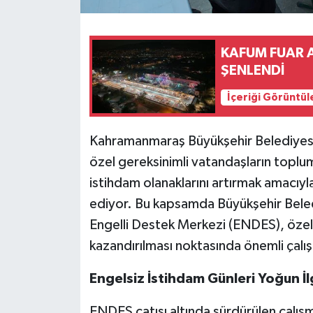
KAFUM FUAR A
ŞENLENDİ
İçeriği Görüntül
Kahramanmaraş Büyükşehir Belediyesi,
özel gereksinimli vatandaşların toplu
istihdam olanaklarını artırmak amacıy
ediyor. Bu kapsamda Büyükşehir Belediy
Engelli Destek Merkezi (ENDES), özel g
kazandırılması noktasında önemli çalı
Engelsiz İstihdam Günleri Yoğun İ
ENDES çatısı altında sürdürülen çalışm