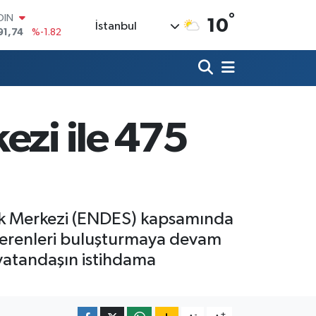
°
AR
10
İstanbul
3620
%0.02
O
8690
%0.19
LİN
0380
%0.18
TIN
2,09000
%0.19
ezi ile 475
100
98,00
%0
OIN
91,74
%-1.82
stek Merkezi (ENDES) kapsamında
şverenleri buluşturmaya devam
 vatandaşın istihdama
-
+