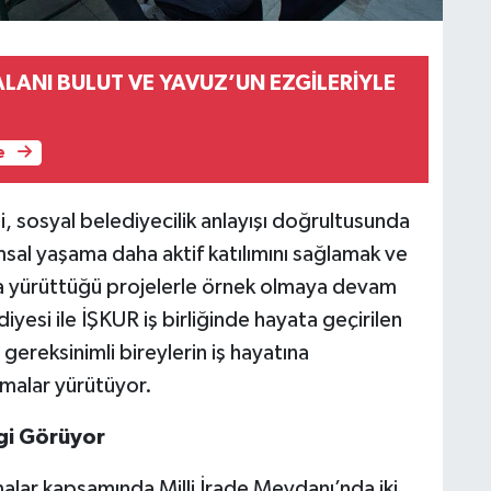
LANI BULUT VE YAVUZ’UN EZGİLERİYLE
e
 sosyal belediyecilik anlayışı doğrultusunda
msal yaşama daha aktif katılımını sağlamak ve
la yürüttüğü projelerle örnek olmaya devam
esi ile İŞKUR iş birliğinde hayata geçirilen
ereksinimli bireylerin iş hayatına
şmalar yürütüyor.
lgi Görüyor
alar kapsamında Milli İrade Meydanı’nda iki